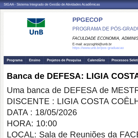
SIGAA - Sistema Integrado de Gestão de Atividades Acadêmicas
PPGECOP
PROGRAMA DE PÓS-GRADU
FACULDADE ECONOMIA, ADMINIS
E-mail:
acpzoghbi@unb.br
https://www.unb.br/pos-graduacao
Programa
Ensino
Projetos de Pesquisa
Calendário
Processos Selet
Banca de DEFESA: LIGIA COS
Uma banca de DEFESA de MESTRAD
DISCENTE : LIGIA COSTA COÊL
DATA : 18/05/2026
HORA: 10:00
LOCAL: Sala de Reuniões da FAC