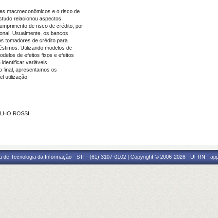
ores macroeconômicos e o risco de
estudo relacionou aspectos
primento de risco de crédito, por
ional. Usualmente, os bancos
os tomadores de crédito para
éstimos. Utilizando modelos de
los de efeitos fixos e efeitos
identificar variáveis
o final, apresentamos os
 utilização.
ALHO ROSSI
a de Tecnologia da Informação - STI - (61) 3107-0102 | Copyright © 2006-2026 - UFRN - ap