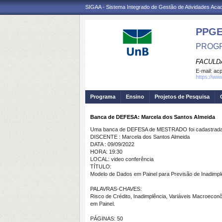
SIGAA - Sistema Integrado de Gestão de Atividades Ac
PPG
PROGR
FACULD
E-mail:
ac
https://ww
Programa
Ensino
Projetos de Pesquisa
Banca de DEFESA: Marcela dos Santos Almeida
Uma banca de DEFESA de MESTRADO foi cadastrada 
DISCENTE : Marcela dos Santos Almeida
DATA : 09/09/2022
HORA: 19:30
LOCAL: video conferência
TÍTULO:
Modelo de Dados em Painel para Previsão de Inadimpl
PALAVRAS-CHAVES:
Risco de Crédito, Inadimplência, Variáveis Macroeco
em Painel.
PÁGINAS: 50