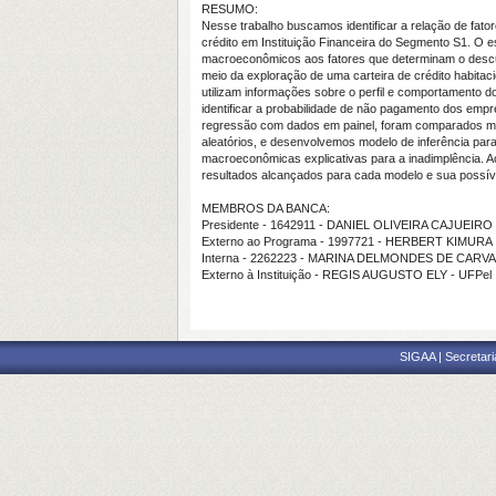
RESUMO:
Nesse trabalho buscamos identificar a relação de fat
crédito em Instituição Financeira do Segmento S1. O 
macroeconômicos aos fatores que determinam o descum
meio da exploração de uma carteira de crédito habitac
utilizam informações sobre o perfil e comportamento d
identificar a probabilidade de não pagamento dos empr
regressão com dados em painel, foram comparados mode
aleatórios, e desenvolvemos modelo de inferência para 
macroeconômicas explicativas para a inadimplência. A
resultados alcançados para cada modelo e sua possível
MEMBROS DA BANCA:
Presidente - 1642911 - DANIEL OLIVEIRA CAJUEIRO
Externo ao Programa - 1997721 - HERBERT KIMURA
Interna - 2262223 - MARINA DELMONDES DE CARV
Externo à Instituição - REGIS AUGUSTO ELY - UFPel
SIGAA | Secretari