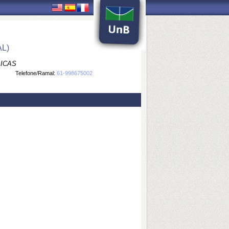
L)
LICAS
Telefone/Ramal:
61-998675002