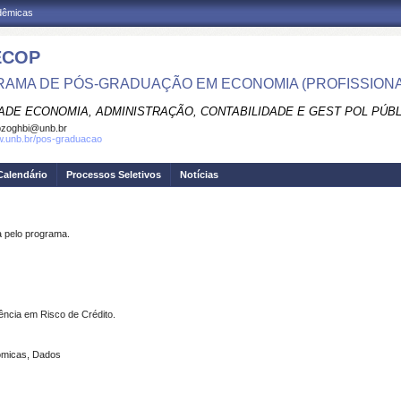
adêmicas
ECOP
AMA DE PÓS-GRADUAÇÃO EM ECONOMIA (PROFISSIONA
ADE ECONOMIA, ADMINISTRAÇÃO, CONTABILIDADE E GEST POL PÚB
pzoghbi@unb.br
w.unb.br/pos-graduacao
Calendário
Processos Seletivos
Notícias
pelo programa.
ência em Risco de Crédito.
nômicas, Dados