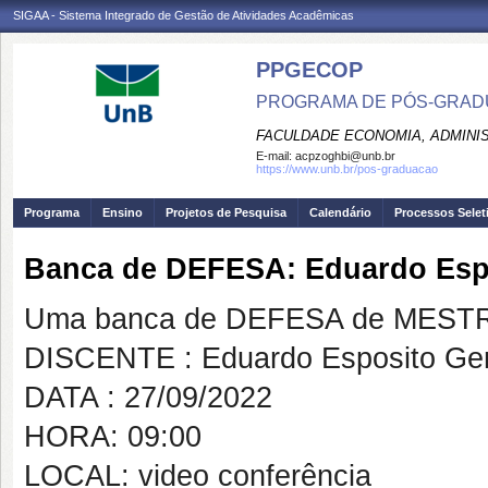
SIGAA - Sistema Integrado de Gestão de Atividades Acadêmicas
PPGECOP
PROGRAMA DE PÓS-GRADU
FACULDADE ECONOMIA, ADMINIS
E-mail:
acpzoghbi@unb.br
https://www.unb.br/pos-graduacao
Programa
Ensino
Projetos de Pesquisa
Calendário
Processos Selet
Banca de DEFESA: Eduardo Espo
Uma banca de DEFESA de MESTRAD
DISCENTE : Eduardo Esposito Gen
DATA : 27/09/2022
HORA: 09:00
LOCAL: video conferência