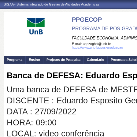
SIGAA - Sistema Integrado de Gestão de Atividades Acadêmicas
PPGECOP
PROGRAMA DE PÓS-GRADU
FACULDADE ECONOMIA, ADMINIS
E-mail:
acpzoghbi@unb.br
https://www.unb.br/pos-graduacao
Programa
Ensino
Projetos de Pesquisa
Calendário
Processos Selet
Banca de DEFESA: Eduardo Espo
Uma banca de DEFESA de MESTRAD
DISCENTE : Eduardo Esposito Gen
DATA : 27/09/2022
HORA: 09:00
LOCAL: video conferência