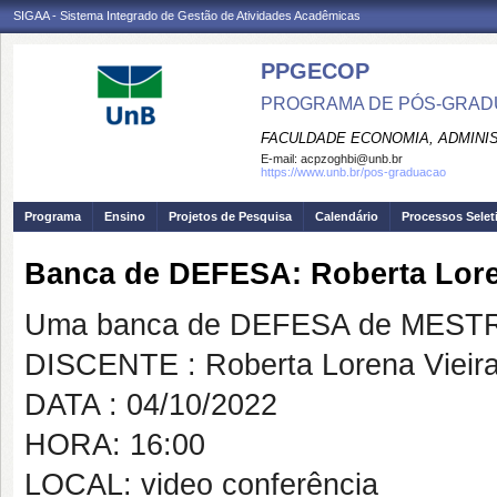
SIGAA - Sistema Integrado de Gestão de Atividades Acadêmicas
PPGECOP
PROGRAMA DE PÓS-GRADU
FACULDADE ECONOMIA, ADMINIS
E-mail:
acpzoghbi@unb.br
https://www.unb.br/pos-graduacao
Programa
Ensino
Projetos de Pesquisa
Calendário
Processos Selet
Banca de DEFESA: Roberta Lore
Uma banca de DEFESA de MESTRAD
DISCENTE : Roberta Lorena Vieir
DATA : 04/10/2022
HORA: 16:00
LOCAL: video conferência