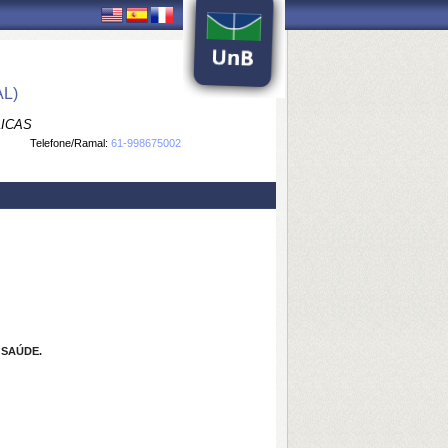
L)
LICAS
Telefone/Ramal:
61-998675002
 SAÚDE.