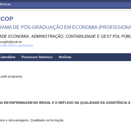
adêmicas
ECOP
AMA DE PÓS-GRADUAÇÃO EM ECONOMIA (PROFISSIONA
ADE ECONOMIA, ADMINISTRAÇÃO, CONTABILIDADE E GEST POL PÚB
pzoghbi@unb.br
w.unb.br/pos-graduacao
Calendário
Processos Seletivos
Notícias
pelo programa.
A EM ENFERMAGEM NO BRASIL E O REFLEXO NA QUALIDADE DA ASSISTÊNCIA À
ens e desvantagens. Qualidade na formação.