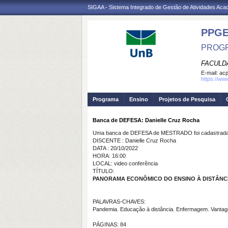
SIGAA - Sistema Integrado de Gestão de Atividades Ac
PPG
PROGR
FACULD
E-mail:
ac
https://ww
Programa
Ensino
Projetos de Pesquisa
Banca de DEFESA: Danielle Cruz Rocha
Uma banca de DEFESA de MESTRADO foi cadastrada 
DISCENTE : Danielle Cruz Rocha
DATA : 20/10/2022
HORA: 16:00
LOCAL: video conferência
TÍTULO:
PANORAMA ECONÔMICO DO ENSINO À DISTÂNCI
PALAVRAS-CHAVES:
Pandemia. Educação à distância. Enfermagem. Vantag
PÁGINAS: 84