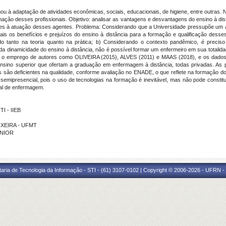
 à adaptação de atividades econômicas, sociais, educacionais, de higiene, entre outras. No
mação desses profissionais. Objetivo: analisar as vantagens e desvantagens do ensino à dis
tes à atuação desses agentes. Problema: Considerando que a Universidade pressupõe um 
s os benefícios e prejuízos do ensino à distância para a formação e qualificação desses 
 tanto na teoria quanto na prática; b) Considerando o contexto pandêmico, é preciso a
 da dinamicidade do ensino à distância, não é possível formar um enfermeiro em sua totali
com o emprego de autores como OLIVEIRA (2015), ALVES (2011) e MAAS (2018), e os dados
e ensino superior que ofertam a graduação em enfermagem à distância, todas privadas. A
as são deficientes na qualidade, conforme avaliação no ENADE, o que reflete na formação do
semipresencial, pois o uso de tecnologias na formação é inevitável, mas não pode constitui
nal de enfermagem.
I - IIEB
EIXEIRA - UFMT
UNIOR
taria de Tecnologia da Informação - STI - (61) 3107-0102 | Copyright © 2006-2026 - UFRN -