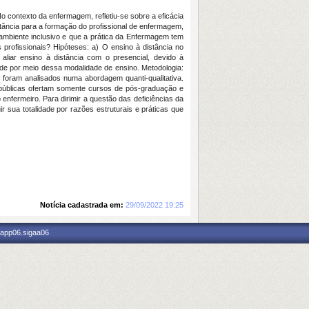
 contexto da enfermagem, refletiu-se sobre a eficácia
tância para a formação do profissional de enfermagem,
ambiente inclusivo e que a prática da Enfermagem tem
profissionais? Hipóteses: a) O ensino à distância no
liar ensino à distância com o presencial, devido à
dade por meio dessa modalidade de ensino. Metodologia:
 foram analisados numa abordagem quanti-qualitativa.
s públicas ofertam somente cursos de pós-graduação e
 enfermeiro. Para dirimir a questão das deficiências da
r sua totalidade por razões estruturais e práticas que
Notícia cadastrada em:
29/09/2022 19:25
 app06.sigaa06