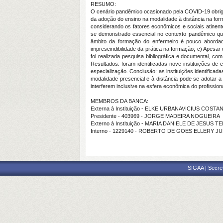
RESUMO:
O cenário pandêmico ocasionado pela COVID-19 obrigou
da adoção do ensino na modalidade à distância na for
considerando os fatores econômicos e sociais atinen
se demonstrado essencial no contexto pandêmico quai
âmbito da formação do enfermeiro é pouco abordado
imprescindibilidade da prática na formação; c) Apesar
foi realizada pesquisa bibliográfica e documental, 
Resultados: foram identificadas nove instituições d
especialização. Conclusão: as instituições identificad
modalidade presencial e à distância pode se adotar a 
interferem inclusive na esfera econômica do profissio
MEMBROS DA BANCA:
Externa à Instituição - ELKE URBANAVICIUS COSTANT
Presidente - 403969 - JORGE MADEIRA NOGUEIRA
Externo à Instituição - MARIA DANIELE DE JESUS T
Interno - 1229140 - ROBERTO DE GOES ELLERY J
SIGAA | Secre