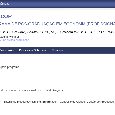
adêmicas
ECOP
AMA DE PÓS-GRADUAÇÃO EM ECONOMIA (PROFISSIONA
ADE ECONOMIA, ADMINISTRAÇÃO, CONTABILIDADE E GEST POL PÚB
pzoghbi@unb.br
w.unb.br/pos-graduacao
Calendário
Processos Seletivos
Notícias
pelo programa.
udo econômico e financeiro do COREN de Alagoas.
- Enterprise Resource Planning, Enfermagem, Conselho de Classe, Gestão de Processos, 