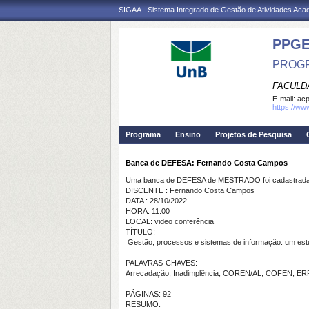
SIGAA - Sistema Integrado de Gestão de Atividades Ac
PPG
PROGR
FACULD
E-mail:
ac
https://ww
Programa
Ensino
Projetos de Pesquisa
Banca de DEFESA: Fernando Costa Campos
Uma banca de DEFESA de MESTRADO foi cadastrada 
DISCENTE : Fernando Costa Campos
DATA : 28/10/2022
HORA: 11:00
LOCAL: video conferência
TÍTULO:
Gestão, processos e sistemas de informação: um est
PALAVRAS-CHAVES:
Arrecadação, Inadimplência, COREN/AL, COFEN, ERP 
PÁGINAS: 92
RESUMO: