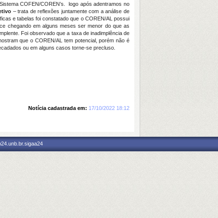
 do Sistema COFEN/COREN’s. logo após adentramos no
etivo
– trata de reflexões juntamente com a análise de
áficas e tabelas foi constatado que o COREN/AL possui
esce chegando em alguns meses ser menor do que as
mplente. Foi observado que a taxa de inadimplência de
ostram que o COREN/AL tem potencial, porém não é
recadados ou em alguns casos torne-se precluso.
Notícia cadastrada em:
17/10/2022 18:12
p24.unb.br.sigaa24