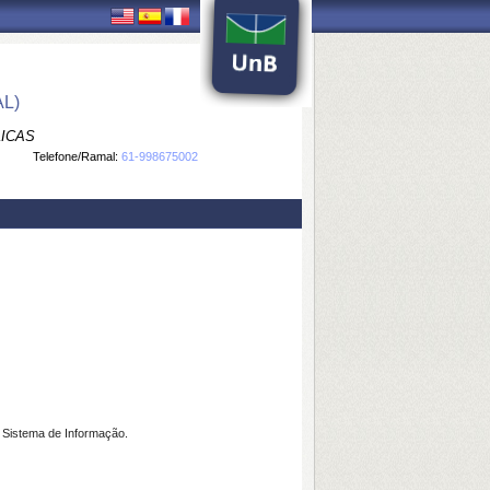
L)
LICAS
Telefone/Ramal:
61-998675002
Sistema de Informação.