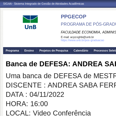
SIGAA - Sistema Integrado de Gestão de Atividades Acadêmicas
PPGECOP
PROGRAMA DE PÓS-GRADU
FACULDADE ECONOMIA, ADMINIS
E-mail:
acpzoghbi@unb.br
https://www.unb.br/pos-graduacao
Programa
Ensino
Projetos de Pesquisa
Calendário
Processos Selet
Banca de DEFESA: ANDREA S
Uma banca de DEFESA de MESTRAD
DISCENTE : ANDREA SABA FER
DATA : 04/11/2022
HORA: 16:00
LOCAL: Video Conferência