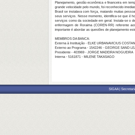
Planejamento, gestão econômica e financeira em tem
grande velocidade pelo mundo, foi reconhecido imedia
Brasil se instalava com força, matando muitas pesso
seus serviços. Nesse momento, identifica-se que é ho
serviços como da sociedade em geral. Instala-se o de
enfermagem de Roraima (COREN-RR) referente aos a
importante é abordar as questões de planejamento estr
MEMBROS DA BANCA:
Externa à Instituição - ELKE URBANAVICIUS COSTANT
Externo ao Programa - 1542246 - GEORGE SAND
Presidente - 403969 - JORGE MADEIRA NOGUEIRA
Interna - 5161871 - MILENE TAKASAGO
SIGAA | Secretari