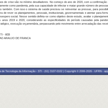
pos de crise são no mínimo desafiadores. No começo do ano de 2020, com a confirmação 
tamente como pandemia, pela sua capacidade de infectar e matar grande número de pessoas
as também. Com isso o sistema de saúde precisou se reinventar as pressas, para possibil
ra de rever os planejamentos, pessoais, institucionais, governamentais e atentar para for
sespero social. Nesse sentido definiu-se como objetivo deste estudo, avaliar o planejame
nos 2019 e 2020, considerando as especificidades do período causadas pela pandem
atégico, execução orçamentária, perpassando pelo movimento entre arrecadação das receitas
I - IIEB
 LEAO ARAUJO DE FRANCA
a de Tecnologia da Informação - STI - (61) 3107-0102 | Copyright © 2006-2026 - UFRN - ap