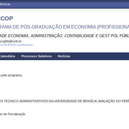
adêmicas
ECOP
AMA DE PÓS-GRADUAÇÃO EM ECONOMIA (PROFISSIONA
ADE ECONOMIA, ADMINISTRAÇÃO, CONTABILIDADE E GEST POL PÚB
pzoghbi@unb.br
w.unb.br/pos-graduacao
Calendário
Processos Seletivos
Notícias
pelo programa.
S TECNICO-ADMINISTRATIVOS DA UNIVERSIDADE DE BRASÍLIA: AVALIAÇÃO DO PER
s de Fiscalização