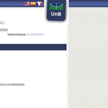
L)
LICAS
Telefone/Ramal:
61-998675002
ÍODO DA PANDEMIA.