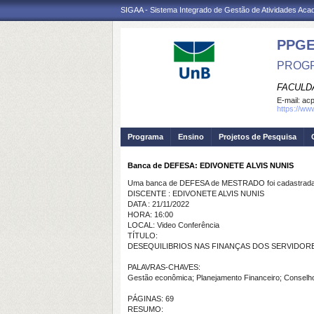
SIGAA - Sistema Integrado de Gestão de Atividades Ac
PPG
PROGR
FACULD
E-mail:
ac
https://ww
Programa
Ensino
Projetos de Pesquisa
Banca de DEFESA: EDIVONETE ALVIS NUNIS
Uma banca de DEFESA de MESTRADO foi cadastrada 
DISCENTE : EDIVONETE ALVIS NUNIS
DATA : 21/11/2022
HORA: 16:00
LOCAL: Video Conferência
TÍTULO:
DESEQUILIBRIOS NAS FINANÇAS DOS SERVIDORE
PALAVRAS-CHAVES:
Gestão econômica; Planejamento Financeiro; Conselho
PÁGINAS: 69
RESUMO: