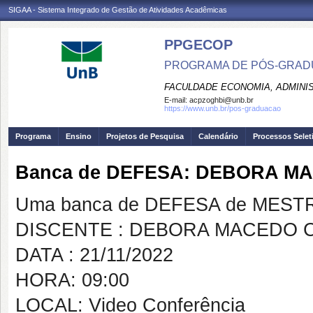
SIGAA - Sistema Integrado de Gestão de Atividades Acadêmicas
PPGECOP
PROGRAMA DE PÓS-GRADU
FACULDADE ECONOMIA, ADMINIS
E-mail:
acpzoghbi@unb.br
https://www.unb.br/pos-graduacao
Programa
Ensino
Projetos de Pesquisa
Calendário
Processos Selet
Banca de DEFESA: DEBORA M
Uma banca de DEFESA de MESTRAD
DISCENTE : DEBORA MACEDO 
DATA : 21/11/2022
HORA: 09:00
LOCAL: Video Conferência