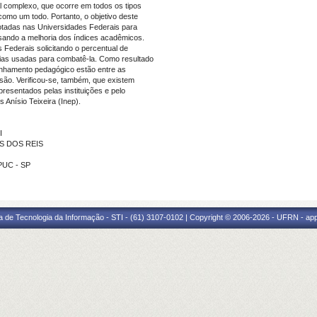
l complexo, que ocorre em todos os tipos
 como um todo. Portanto, o objetivo deste
otadas nas Universidades Federais para
isando a melhoria dos índices acadêmicos.
 Federais solicitando o percentual de
gias usadas para combatê-la. Como resultado
mpanhamento pedagógico estão entre as
são. Verificou-se, também, que existem
resentados pelas instituições e pelo
 Anísio Teixeira (Inep).
I
NS DOS REIS
 PUC - SP
a de Tecnologia da Informação - STI - (61) 3107-0102 | Copyright © 2006-2026 - UFRN - ap