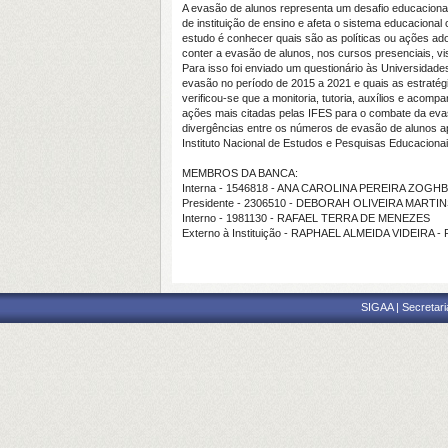
A evasão de alunos representa um desafio educaciona
de instituição de ensino e afeta o sistema educacional
estudo é conhecer quais são as políticas ou ações ad
conter a evasão de alunos, nos cursos presenciais, v
Para isso foi enviado um questionário às Universidades
evasão no período de 2015 a 2021 e quais as estraté
verificou-se que a monitoria, tutoria, auxílios e aco
ações mais citadas pelas IFES para o combate da eva
divergências entre os números de evasão de alunos ap
Instituto Nacional de Estudos e Pesquisas Educacionais
MEMBROS DA BANCA:
Interna - 1546818 - ANA CAROLINA PEREIRA ZOGHB
Presidente - 2306510 - DEBORAH OLIVEIRA MARTI
Interno - 1981130 - RAFAEL TERRA DE MENEZES
Externo à Instituição - RAPHAEL ALMEIDA VIDEIRA -
SIGAA | Secretari