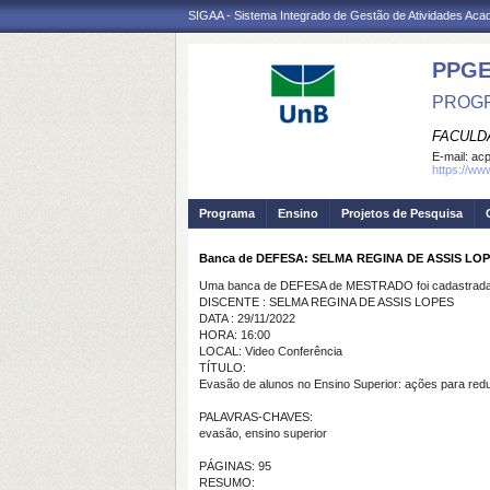
SIGAA - Sistema Integrado de Gestão de Atividades Ac
PPG
PROGR
FACULD
E-mail:
ac
https://ww
Programa
Ensino
Projetos de Pesquisa
Banca de DEFESA: SELMA REGINA DE ASSIS LO
Uma banca de DEFESA de MESTRADO foi cadastrada 
DISCENTE : SELMA REGINA DE ASSIS LOPES
DATA : 29/11/2022
HORA: 16:00
LOCAL: Video Conferência
TÍTULO:
Evasão de alunos no Ensino Superior: ações para red
PALAVRAS-CHAVES:
evasão, ensino superior
PÁGINAS: 95
RESUMO: