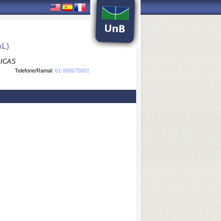
L)
LICAS
Telefone/Ramal:
61-998675002