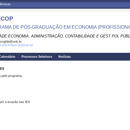
adêmicas
ECOP
AMA DE PÓS-GRADUAÇÃO EM ECONOMIA (PROFISSIONA
ADE ECONOMIA, ADMINISTRAÇÃO, CONTABILIDADE E GEST POL PÚB
pzoghbi@unb.br
w.unb.br/pos-graduacao
Calendário
Processos Seletivos
Notícias
PES
pelo programa.
uzir a evasão nas IES