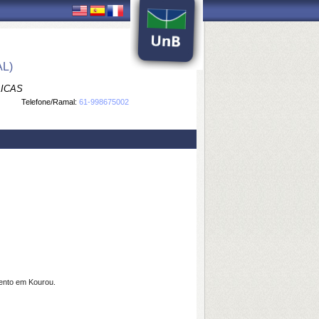
L)
LICAS
Telefone/Ramal:
61-998675002
ento em Kourou.