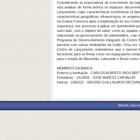
Considerando
as
expectativas
de
crescimento
da
reg
visa
analisar
de
forma
teórica
os
impactos
decorren
Lançamento;
cujas
características
econômicas
(à
épo
características
geográficas,
infraestrutura,
os
projeto
na
Guiana
Francesa
após
a
implantação
do
seu
Cent
segurança;
nos
provocou
a
aplicar
um
questionário
ju
outro
lado,
com
o
objetivo
de
saber
como
as
equipes
relacionado
ao
gerenciamento
de
stakeholders
,
cujo
r
Programa
de
Desenvolvimento
Integrado
do
Centro
parceria
com
outras
instituições
da
União.
Uma
vez
Centro
de
Lançamento,
entendemos
que
o
mesmo
favoráveis
para
se
firmar
como
um
espaçoporto
compe
para
o
estado
do
Maranhão,
colocando
o
Brasil
como
MEMBROS DA BANCA:
Externo à Instituição - CARLOS ALBERTO RIOS BR
Presidente - 1412825 - JOSE MARCIO CARVALHO
Interna - 1582222 - SIEGRID GUILLAUMON DECHA
SIGAA | Secre