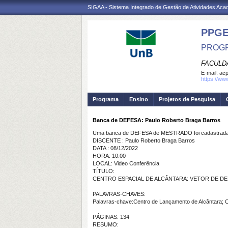
SIGAA - Sistema Integrado de Gestão de Atividades Ac
PPG
PROGR
FACULD
E-mail:
ac
https://ww
Programa
Ensino
Projetos de Pesquisa
Banca de DEFESA: Paulo Roberto Braga Barros
Uma banca de DEFESA de MESTRADO foi cadastrada 
DISCENTE : Paulo Roberto Braga Barros
DATA : 08/12/2022
HORA: 10:00
LOCAL: Video Conferência
TÍTULO:
CENTRO ESPACIAL DE ALCÂNTARA:
VETOR DE D
PALAVRAS-CHAVES:
Palavras-chave:
Centro
de
Lançamento
de
Alcântara;
C
PÁGINAS: 134
RESUMO: