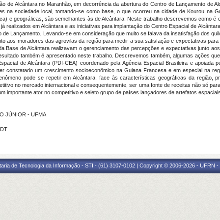
ião
de
Alcântara
no
Maranhão,
em
decorrência
da
abertura
do
Centro
de
Lançamento
de
Al
tes
na
sociedade
local,
tomando-se
como
base,
o
que
ocorreu
na
cidade
de
Kourou
na
G
ca)
e
geográficas,
são
semelhantes
às
de
Alcântara.
Neste
trabalho
descrevemos
como
é
s
já
realizados
em
Alcântara
e
as
iniciativas
para
implantação
do
Centro
Espacial
de
Alcântar
ro
de
Lançamento.
Levando-se
em
consideração
que
muito
se
falava
da
insatisfação
dos
qui
nto
aos
moradores
das
agrovilas
da
região
para
medir
a
sua
satisfação
e
expectativas
par
da
Base
de
Alcântara
realizavam
o
gerenciamento
das
percepções
e
expectativas
junto
ao
esultado
também
é
apresentado
neste
trabalho.
Descrevemos
também,
algumas
ações
qu
Espacial
de
Alcântara
(PDI-CEA)
coordenado
pela
Agência
Espacial
Brasileira
e
apoiada
p
ter
constatado
um
crescimento
socioeconômico
na
Guiana
Francesa
e
em
especial
na
re
fenômeno
pode
se
repetir
em
Alcântara,
face
às
características
geográficas
da
região,
p
titivo
no
mercado
internacional
e
consequentemente,
ser
uma
fonte
de
receitas
não
só
par
um
importante
ator
no
competitivo
e
seleto
grupo
de
países
lançadores de artefatos espaciai
ITO JÚNIOR - UFMA
NDT
taria de Tecnologia da Informação - STI - (61) 3107-0102 | Copyright © 2006-2026 - UFRN -