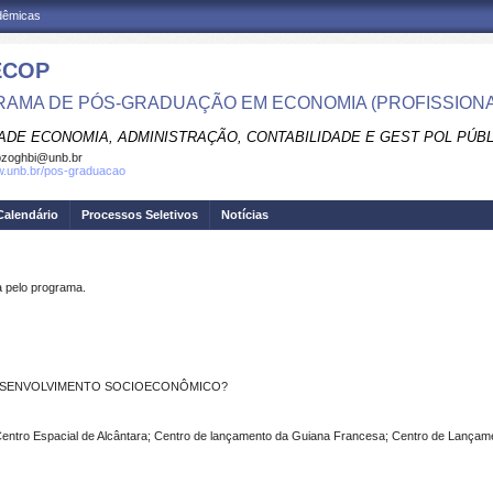
adêmicas
ECOP
AMA DE PÓS-GRADUAÇÃO EM ECONOMIA (PROFISSIONA
ADE ECONOMIA, ADMINISTRAÇÃO, CONTABILIDADE E GEST POL PÚB
pzoghbi@unb.br
w.unb.br/pos-graduacao
Calendário
Processos Seletivos
Notícias
pelo programa.
ESENVOLVIMENTO
SOCIOECONÔMICO?
entro
Espacial
de
Alcântara;
Centro de lançamento da Guiana Francesa; Centro de Lançam