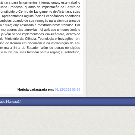
cântara
para
lançamentos
internacionais,
este
trabalho
uiana
Francesa,
quando
da
implantação
do
Centro
de
constituído
o
Centro
de
Lançamento
de
Alcântara,
suas
a.
Apresentamos
alguns
índices
econômicos
apontados
lombolas
quando
de
sua
remoção
para
além
da
área
de
a
o
futuro;
cujo
resultado
é
mostrado
neste
trabalho.
Por
s
moradores
das
agrovilas,
foi
aplicado
um
questionário
e
já
vêm
sendo
implementadas
em
Alcântara,
dentro
do
elo
Ministério
da
Ciência,
Tecnologia
e
Inovações,
em
gião
de
Kourou
em
decorrência
da
implantação
de
seu
róxima
a
linha
do
Equador,
além
de
outras
condições
a
o
município,
mas
também
para
a
região;
e,
sobretudo,
s.
Notícia cadastrada em:
01/12/2022 08:58
 app14.sigaa14