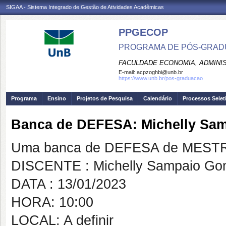
SIGAA - Sistema Integrado de Gestão de Atividades Acadêmicas
PPGECOP
PROGRAMA DE PÓS-GRADU
FACULDADE ECONOMIA, ADMINIS
E-mail:
acpzoghbi@unb.br
https://www.unb.br/pos-graduacao
Programa
Ensino
Projetos de Pesquisa
Calendário
Processos Selet
Banca de DEFESA: Michelly Sa
Uma banca de DEFESA de MESTRAD
DISCENTE : Michelly Sampaio Go
DATA : 13/01/2023
HORA: 10:00
LOCAL: A definir