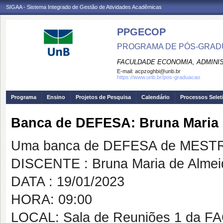
SIGAA - Sistema Integrado de Gestão de Atividades Acadêmicas
PPGECOP
PROGRAMA DE PÓS-GRADU
FACULDADE ECONOMIA, ADMINIS
E-mail:
acpzoghbi@unb.br
https://www.unb.br/pos-graduacao
Programa
Ensino
Projetos de Pesquisa
Calendário
Processos Selet
Banca de DEFESA: Bruna Maria 
Uma banca de DEFESA de MESTRAD
DISCENTE : Bruna Maria de Almei
DATA : 19/01/2023
HORA: 09:00
LOCAL: Sala de Reuniões 1 da F