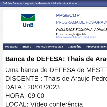
SIGAA - Sistema Integrado de Gestão de Atividades Acadêmicas
PPGECOP
PROGRAMA DE PÓS-GRADU
FACULDADE ECONOMIA, ADMINIS
E-mail:
acpzoghbi@unb.br
https://www.unb.br/pos-graduacao
Programa
Ensino
Projetos de Pesquisa
Calendário
Processos Selet
Banca de DEFESA: Thais de Ara
Uma banca de DEFESA de MESTRAD
DISCENTE : Thais de Araujo Pedr
DATA : 20/01/2023
HORA: 09:00
LOCAL: Vídeo conferência