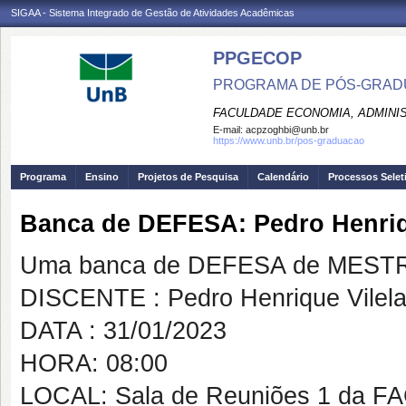
SIGAA - Sistema Integrado de Gestão de Atividades Acadêmicas
PPGECOP
PROGRAMA DE PÓS-GRADU
FACULDADE ECONOMIA, ADMINIS
E-mail:
acpzoghbi@unb.br
https://www.unb.br/pos-graduacao
Programa
Ensino
Projetos de Pesquisa
Calendário
Processos Selet
Banca de DEFESA: Pedro Henriq
Uma banca de DEFESA de MESTRAD
DISCENTE : Pedro Henrique Vilel
DATA : 31/01/2023
HORA: 08:00
LOCAL: Sala de Reuniões 1 da F