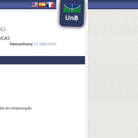
L)
LICAS
Telefone/Ramal:
61-998675002
ordos de compensação.