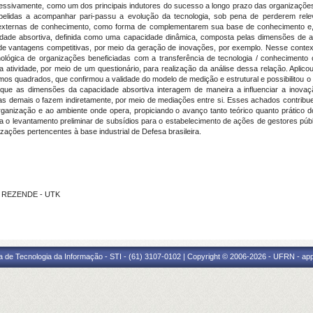
essivamente, como um dos principais indutores do sucesso a longo prazo das organizaçõe
pelidas a acompanhar pari-passu a evolução da tecnologia, sob pena de perderem r
es externas de conhecimento, como forma de complementarem sua base de conhecimento e,
idade absortiva, definida como uma capacidade dinâmica, composta pelas dimensões de aq
e vantagens competitivas, por meio da geração de inovações, por exemplo. Nesse contex
nológica de organizações beneficiadas com a transferência de tecnologia / conhecimento
a atividade, por meio de um questionário, para realização da análise dessa relação. Apli
imos quadrados, que confirmou a validade do modelo de medição e estrutural e possibilitou o
 que as dimensões da capacidade absortiva interagem de maneira a influenciar a inova
o as demais o fazem indiretamente, por meio de mediações entre si. Esses achados contrib
ganização e ao ambiente onde opera, propiciando o avanço tanto teórico quanto prático d
ita o levantamento preliminar de subsídios para o estabelecimento de ações de gestores púb
ações pertencentes à base industrial de Defesa brasileira.
E REZENDE - UTK
a de Tecnologia da Informação - STI - (61) 3107-0102 | Copyright © 2006-2026 - UFRN - ap