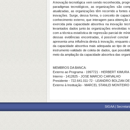
A inovação tecnológica vem sendo reconhecida, progr
paradigmas tecnológicos, as organizações são com
atualizadas, as organizações têm recorrido a font
inovações. Surge, dessa forma, o conceito de capac
conhecimento externo, que interagem para obtenção d
exercida pela capacidade absortiva na inovação tec
levantados dados junto às organizações envolvidas n
com a técnica estatística de regressão parcial de mín
dessas evidências encontradas, é possível concluir
apresenta uma influência direta à inovação, enquant
da capacidade absortiva mais adequada ao tipo de or
instrumento validado de coleta de dados, que possibil
meio da ampliação da capacidade absortiva das organiz
MEMBROS DA BANCA:
Externo ao Programa - 1997721 - HERBERT KIMURA
Interno - 1412825 - JOSE MARCIO CARVALHO
Presidente - 722.641.011-72 - LEANDRO BOLZAN D
Externo à Instituição - MARCEL STANLEI MONTEIRO
SIGAA | Secretari