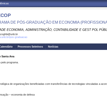
adêmicas
ECOP
AMA DE PÓS-GRADUAÇÃO EM ECONOMIA (PROFISSIONA
ADE ECONOMIA, ADMINISTRAÇÃO, CONTABILIDADE E GEST POL PÚB
pzoghbi@unb.br
w.unb.br/pos-graduacao
Calendário
Processos Seletivos
Notícias
e Santa Ana
pelo programa.
cnológica de organizações beneficiadas com transferências de tecnologias vinculadas a ac
ensação – economia de defesa