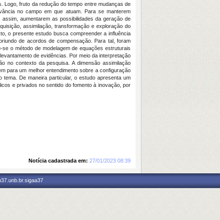
s. Logo, fruto da redução do tempo entre mudanças de
elevância no campo em que atuam. Para se manterem
 assim, aumentarem as possibilidades da geração de
uisição, assimilação, transformação e exploração do
to, o presente estudo busca compreender a influência
 oriundo de acordos de compensação. Para tal, foram
cou-se o método de modelagem de equações estruturais
 levantamento de evidências. Por meio da interpretação
ção no contexto da pesquisa. A dimensão assimilação
uem para um melhor entendimento sobre a configuração
o tema. De maneira particular, o estudo apresenta um
licos e privados no sentido do fomento à inovação, por
Notícia cadastrada em:
27/01/2023 08:39
p37.unb.br.sigaa37