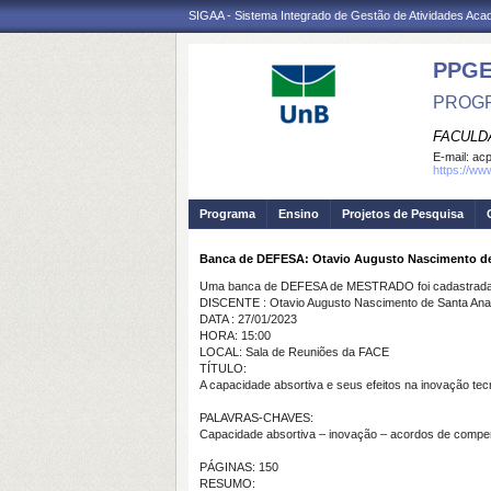
SIGAA - Sistema Integrado de Gestão de Atividades Ac
PPG
PROGR
FACULD
E-mail:
ac
https://ww
Programa
Ensino
Projetos de Pesquisa
Banca de DEFESA: Otavio Augusto Nascimento d
Uma banca de DEFESA de MESTRADO foi cadastrada 
DISCENTE : Otavio Augusto Nascimento de Santa Ana
DATA : 27/01/2023
HORA: 15:00
LOCAL: Sala de Reuniões da FACE
TÍTULO:
A capacidade absortiva e seus efeitos na inovação te
PALAVRAS-CHAVES:
Capacidade absortiva – inovação – acordos de comp
PÁGINAS: 150
RESUMO: