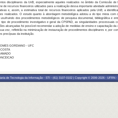
mentos disciplinares da UnB, especialmente aqueles realizados no âmbito da Comissão de
e de recursos financeiros utilizados para a realização dessa importante atividade administrat
igativas e, assim, a estimativa total de recursos financeiros aplicados pela UnB; a identi
ares realizados. O estudo quanto à abordagem metodológica adotou a do tipo mista com o 
vo, usufruindo dos procedimentos metodológicos de pesquisa documental, bibliográfica e e
por tipo de procedimento investigativo e geral da CPSPAD, as singularidades processuais
usões alcançadas foi possível recomendar a adoção de medidas de ensino e capacitação da
r sua vez, refletirão na minimização de instauração de procedimentos disciplinares e, por c
es precípuas da instituição.
S GOMES GORDIANO - UFC
S COSTA
RA AMADO
CONCEICAO
taria de Tecnologia da Informação - STI - (61) 3107-0102 | Copyright © 2006-2026 - UFRN -