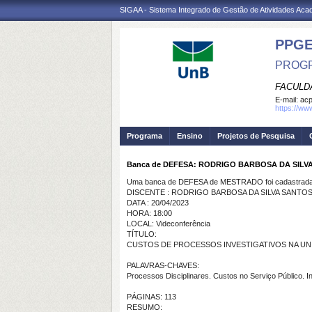
SIGAA - Sistema Integrado de Gestão de Atividades Ac
PPG
PROGR
FACULD
E-mail:
ac
https://ww
Programa
Ensino
Projetos de Pesquisa
Banca de DEFESA: RODRIGO BARBOSA DA SILV
Uma banca de DEFESA de MESTRADO foi cadastrada 
DISCENTE : RODRIGO BARBOSA DA SILVA SANTO
DATA : 20/04/2023
HORA: 18:00
LOCAL: Videconferência
TÍTULO:
CUSTOS DE PROCESSOS INVESTIGATIVOS NA UNI
PALAVRAS-CHAVES:
Processos Disciplinares. Custos no Serviço Público. I
PÁGINAS: 113
RESUMO: