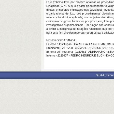
Este trabalho teve por objetivo analisar os procedi
Disciplinar (CPSPAD), e a partir disso ponderar o volum
diretos e indiretos implicados nas atividades invest
organizacional de fluxo dos procedimentos disciplin
natureza foi do tipo aplicada, com objetivo descriti
estimativa de gasto financeiro por processo, total 
investigativos organizacionais. Em função das concl
a dirimir a incidência de infrações funcionais que, po
para este fim, direcionando tais recursos para atividad
MEMBROS DA BANCA:
Externo à Instituição - CARLOS ADRIANO SANTO
Presidente - 2478208 - ABIMAEL DE JESUS BARRO
Externa ao Programa - 1220662 - ADRIANA MOREI
Interno - 2211607 - PEDRO HENRIQUE ZUCHI DA 
SIGAA | Secre