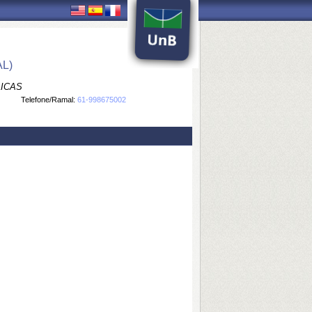
L)
LICAS
Telefone/Ramal:
61-998675002