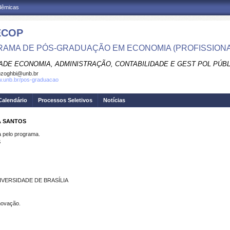
adêmicas
ECOP
AMA DE PÓS-GRADUAÇÃO EM ECONOMIA (PROFISSIONA
ADE ECONOMIA, ADMINISTRAÇÃO, CONTABILIDADE E GEST POL PÚB
pzoghbi@unb.br
w.unb.br/pos-graduacao
Calendário
Processos Seletivos
Notícias
A SANTOS
pelo programa.
S
VERSIDADE DE BRASÍLIA
novação.