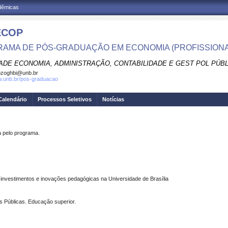
adêmicas
ECOP
AMA DE PÓS-GRADUAÇÃO EM ECONOMIA (PROFISSIONA
ADE ECONOMIA, ADMINISTRAÇÃO, CONTABILIDADE E GEST POL PÚB
pzoghbi@unb.br
w.unb.br/pos-graduacao
Calendário
Processos Seletivos
Notícias
pelo programa.
s: investimentos e inovações pedagógicas na Universidade de Brasília
s Públicas. Educação superior.