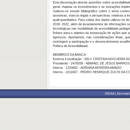
Esta dissertação aborda questões sobre acessibilidad
geral: mapear os investimentos e as inovações implem
realizou-se estudo bibliográfico sobre o tema conte
assistivas, marcos legais e perspectivas relativas a i
quali-quantitativa. Para coleta dos dados utilizou-se
2018- 2022, além de levantamentos de informações nas
tecnológicas nas modalidade de acessibilidade pedagó
ênfase para o objetivo da instauração de ações que 
egressos. Apontamos, nas considerações finais, qu
restringem a participação e o desenvolvimento acadêm
Política de Acessibilidade.
MEMBROS DA BANCA:
Externa à Instituição - KELY CRISTINA NOGUEIRA
Presidente - 2478208 - ABIMAEL DE JESUS BARRO
Interna - 1220662 - ADRIANA MOREIRA AMADO
Interno - 2211607 - PEDRO HENRIQUE ZUCHI DA 
SIGAA | Secretari