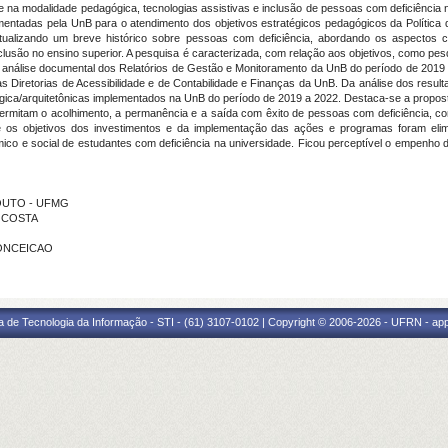
e na modalidade pedagógica, tecnologias assistivas e inclusão de pessoas com deficiência n
entadas pela UnB para o atendimento dos objetivos estratégicos pedagógicos da Política de
xtualizando um breve histórico sobre pessoas com deficiência, abordando os aspectos co
nclusão no ensino superior. A pesquisa é caracterizada, com relação aos objetivos, como pe
 de análise documental dos Relatórios de Gestão e Monitoramento da UnB do período de 2019
 Diretorias de Acessibilidade e de Contabilidade e Finanças da UnB. Da análise dos resul
gica/arquitetônicas implementados na UnB do período de 2019 a 2022. Destaca-se a propos
permitam o acolhimento, a permanência e a saída com êxito de pessoas com deficiência,
e os objetivos dos investimentos e da implementação das ações e programas foram eli
ico e social de estudantes com deficiência na universidade. Ficou perceptível o empenho d
 SOUTO - UFMG
S COSTA
CONCEICAO
a de Tecnologia da Informação - STI - (61) 3107-0102 | Copyright © 2006-2026 - UFRN - ap