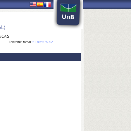
L)
LICAS
Telefone/Ramal:
61-998675002