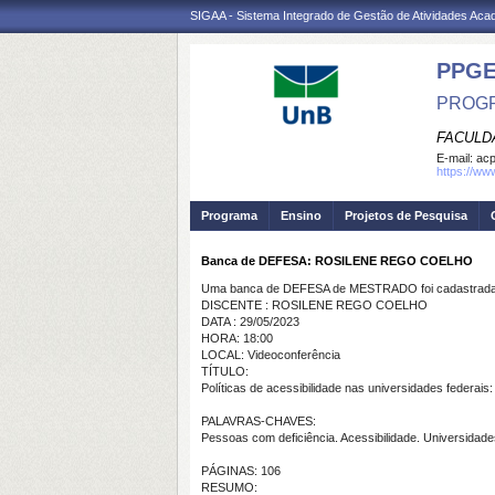
SIGAA - Sistema Integrado de Gestão de Atividades Ac
PPG
PROGR
FACULD
E-mail:
ac
https://ww
Programa
Ensino
Projetos de Pesquisa
Banca de DEFESA: ROSILENE REGO COELHO
Uma banca de DEFESA de MESTRADO foi cadastrada 
DISCENTE : ROSILENE REGO COELHO
DATA : 29/05/2023
HORA: 18:00
LOCAL: Videoconferência
TÍTULO:
Políticas de acessibilidade nas universidades federai
PALAVRAS-CHAVES:
Pessoas com deficiência. Acessibilidade. Universidade
PÁGINAS: 106
RESUMO: