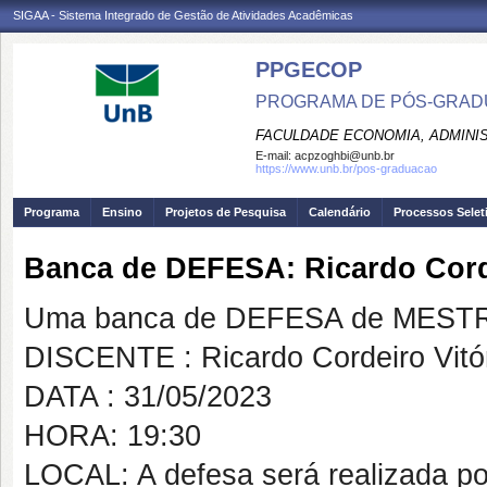
SIGAA - Sistema Integrado de Gestão de Atividades Acadêmicas
PPGECOP
PROGRAMA DE PÓS-GRADU
FACULDADE ECONOMIA, ADMINIS
E-mail:
acpzoghbi@unb.br
https://www.unb.br/pos-graduacao
Programa
Ensino
Projetos de Pesquisa
Calendário
Processos Selet
Banca de DEFESA: Ricardo Corde
Uma banca de DEFESA de MESTRAD
DISCENTE : Ricardo Cordeiro Vitó
DATA : 31/05/2023
HORA: 19:30
LOCAL: A defesa será realizada po