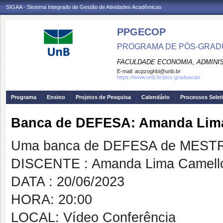
SIGAA - Sistema Integrado de Gestão de Atividades Acadêmicas
PPGECOP
PROGRAMA DE PÓS-GRADU
FACULDADE ECONOMIA, ADMINIS
E-mail:
acpzoghbi@unb.br
https://www.unb.br/pos-graduacao
Programa
Ensino
Projetos de Pesquisa
Calendário
Processos Selet
Banca de DEFESA: Amanda Lim
Uma banca de DEFESA de MESTRAD
DISCENTE : Amanda Lima Camell
DATA : 20/06/2023
HORA: 20:00
LOCAL: Vídeo Conferência