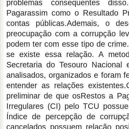
problemas consequentes diss
Pagar
assim como o Resultado Pr
contas públicas.
Ademais, o des
preocupação com a corrupção lev
podem ter com esse
tipo de crime
s
e existe essa relação
.
A
meto
Secretaria do Tesouro Nacional
analisados, organizados e fo
ram f
entender as relações existent
es
.
preliminar de
que o
s
Restos a Pa
Irregulares (CI)
pelo TCU possu
Índice de percepção de
corrupç
cancelados possuem relação pos