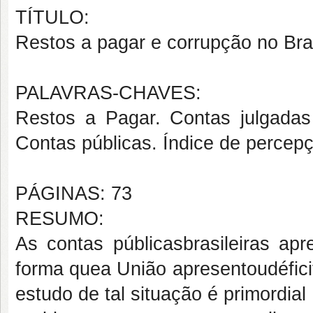
TÍTULO:
Restos a pagar e corrupção no Bra
PALAVRAS-CHAVES:
Restos a Pagar
.
Contas julgadas 
Contas públicas.
Índi
ce de percepç
PÁGINAS: 73
RESUMO:
As contas públicas
brasileiras
apr
forma que
a Uniã
o
apresent
ou
défici
estudo de tal situação é
primordial