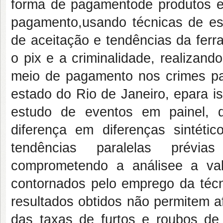
forma de pagamento
de
produtos e
pagamento,
usando técnicas de es
de aceitação e tendências da fer
o pix e a criminalidade, realizando
meio de pagamento nos crimes pat
esta
do do Rio
de Janeiro, e
p
a
r
a i
estudo de eventos em painel,
diferença em diferenças sintétic
tendências paralelas prévi
comprometendo a análise
e a val
contornados pelo
emprego da técn
resultados obtidos não
permitem
a
das taxas de
furtos e roubos de