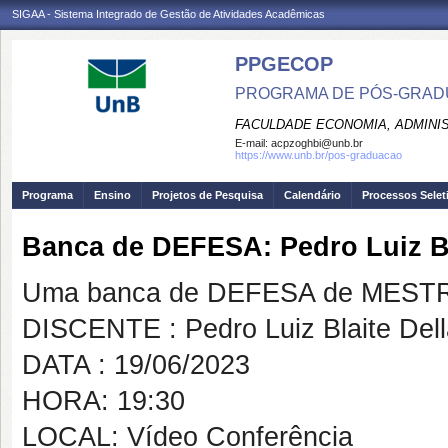
SIGAA - Sistema Integrado de Gestão de Atividades Acadêmicas
PPGECOP
PROGRAMA DE PÓS-GRADU
FACULDADE ECONOMIA, ADMINIS
E-mail:
acpzoghbi@unb.br
https://www.unb.br/pos-graduacao
Programa
Ensino
Projetos de Pesquisa
Calendário
Processos Selet
Banca de DEFESA: Pedro Luiz Bl
Uma banca de DEFESA de MESTRAD
DISCENTE : Pedro Luiz Blaite Del
DATA : 19/06/2023
HORA: 19:30
LOCAL: Vídeo Conferência