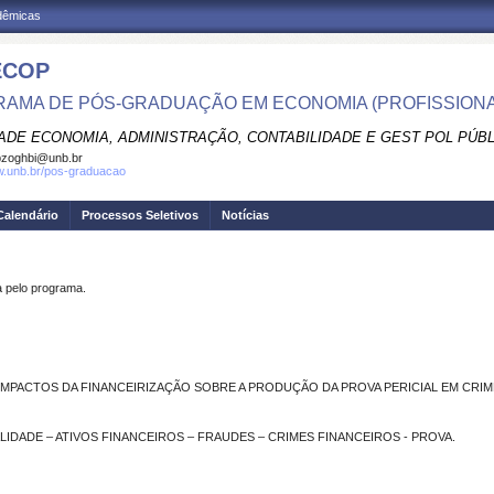
adêmicas
ECOP
AMA DE PÓS-GRADUAÇÃO EM ECONOMIA (PROFISSIONA
ADE ECONOMIA, ADMINISTRAÇÃO, CONTABILIDADE E GEST POL PÚB
pzoghbi@unb.br
w.unb.br/pos-graduacao
Calendário
Processos Seletivos
Notícias
pelo programa.
MPACTOS DA FINANCEIRIZAÇÃO SOBRE A PRODUÇÃO DA PROVA PERICIAL EM CRIM
ALIDADE – ATIVOS FINANCEIROS – FRAUDES – CRIMES FINANCEIROS - PROVA.