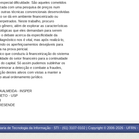
especial dificuldade. São aqueles cometidos
alizada com uma pesquisa de preços num
outras técnicas convencionais desenvolvidas
 se dá em ambiente financeirizado ou
erpetrados. Neste trabalho, procuro
o gênero, além de explorar as características
odológicas que eles demandam para serem
 o debate acerca da especificidade da
agnóstico nos é vital, mas após realizá-lo,
ando os aperfeiçoamentos desejáveis para
 na prova pericial.
rico que conduziu à financeirização do sistema
dade do setor financeiro para a continuidade
o do capital. Só assim pudemos sublinhar os
primorar a detecção e combate a fraudes,
ação destes ativos com vistas a manter a
o atual ordenamento jurídico.
ZA ALMEIDA - INSPER
 NETO - USP
I
A RESENDE
taria de Tecnologia da Informação - STI - (61) 3107-0102 | Copyright © 2006-2026 - UFRN -