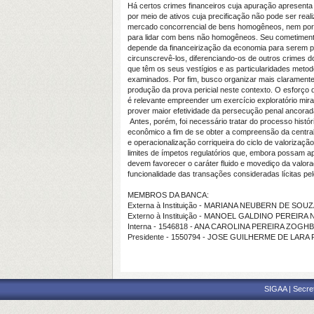
Há certos crimes financeiros cuja apuração apresenta 
por meio de ativos cuja precificação não pode ser re
mercado concorrencial de bens homogêneos, nem por 
para lidar com bens não homogêneos. Seu cometimento
depende da financeirização da economia para serem p
circunscrevê-los, diferenciando-os de outros crimes d
que têm os seus vestígios e as particularidades met
examinados. Por fim, busco organizar mais claramente
produção da prova pericial neste contexto. O esforço di
é relevante empreender um exercício exploratório mir
prover maior efetividade da persecução penal ancorada
Antes, porém, foi necessário tratar do processo histó
econômico a fim de se obter a compreensão da centrali
e operacionalização corriqueira do ciclo de valorizaçã
limites de ímpetos regulatórios que, embora possam a
devem favorecer o caráter fluido e movediço da valor
funcionalidade das transações consideradas lícitas pel
MEMBROS DA BANCA:
Externa à Instituição - MARIANA NEUBERN DE SOU
Externo à Instituição - MANOEL GALDINO PEREIRA
Interna - 1546818 - ANA CAROLINA PEREIRA ZOGHB
Presidente - 1550794 - JOSE GUILHERME DE LAR
SIGAA | Secre