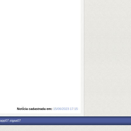
Notícia cadastrada em:
15/06/2023 17:15
 app07.sigaa07