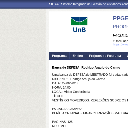
SIGAA - Sistema Integrado de Gestão de Atividades Ac
PPG
PROGR
FACULD
E-mail:
ac
https://ww
Programa
Ensino
Projetos de Pesquisa
Banca de DEFESA: Rodrigo Araujo do Carmo
Uma banca de DEFESA de MESTRADO foi cadastrada 
DISCENTE : Rodrigo Araujo do Carmo
DATA : 27/06/2023
HORA: 14:00
LOCAL: Vídeo Conferência
TÍTULO:
VESTÍGIOS MOVEDIÇOS: REFLEXÕES SOBRE OS I
PALAVRAS-CHAVES:
PERÍCIA CRIMINAL – FINANCEIRIZAÇÃO - MATERI
PÁGINAS: 125
RESUMO: