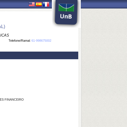
L)
LICAS
Telefone/Ramal:
61-998675002
ES FINANCEIRO