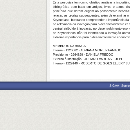
Esta pesquisa tem como objetivo analisar a importân
bibliográfica com base em artigos, livros e textos 
princípios que deram origem ao pensamento neoclás
relação às teorias subsequentes, além de examinar o
Keynesiana, buscando compreender a importância da 
na relevância da inovação para o desenvolvimento eco
central atribuído à inovação no desenvolvimento eco
os Keynesianos não foi identificado a inovação com
extrema importância para o desenvolvimento econômi
MEMBROS DA BANCA:
Interna - 1220662 - ADRIANA MOREIRA AMADO
Presidente - 2964829 - DANIELA FREDDO
Externo à Instituição - JULIANO VARGAS - UFPI
Interno - 1229140 - ROBERTO DE GOES ELLERY J
SIGAA | Secre