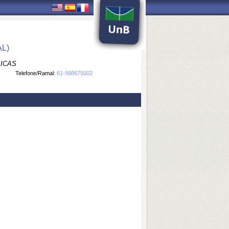
L)
LICAS
Telefone/Ramal:
61-998675002