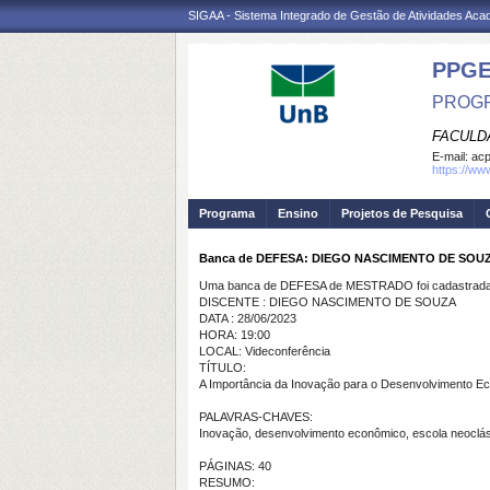
SIGAA - Sistema Integrado de Gestão de Atividades Ac
PPG
PROGR
FACULD
E-mail:
ac
https://ww
Programa
Ensino
Projetos de Pesquisa
Banca de DEFESA: DIEGO NASCIMENTO DE SOU
Uma banca de DEFESA de MESTRADO foi cadastrada 
DISCENTE : DIEGO NASCIMENTO DE SOUZA
DATA : 28/06/2023
HORA: 19:00
LOCAL: Videconferência
TÍTULO:
A Importância da Inovação para o Desenvolvimento E
PALAVRAS-CHAVES:
Inovação, desenvolvimento econômico, escola neoclá
PÁGINAS: 40
RESUMO: