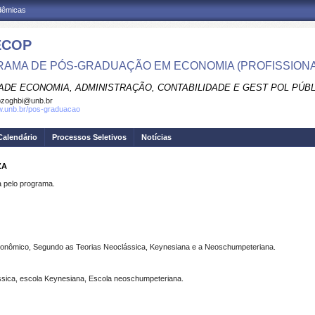
adêmicas
ECOP
AMA DE PÓS-GRADUAÇÃO EM ECONOMIA (PROFISSIONA
ADE ECONOMIA, ADMINISTRAÇÃO, CONTABILIDADE E GEST POL PÚB
pzoghbi@unb.br
w.unb.br/pos-graduacao
Calendário
Processos Seletivos
Notícias
ZA
pelo programa.
conômico, Segundo as Teorias Neoclássica, Keynesiana e a Neoschumpeteriana.
ssica, escola Keynesiana, Escola neoschumpeteriana.