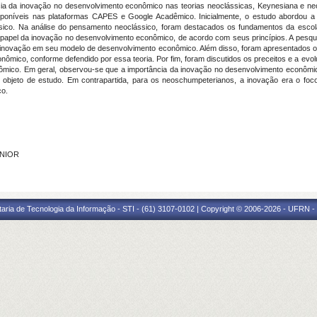
cia da inovação no desenvolvimento econômico nas teorias neoclássicas, Keynesiana e neo
disponíveis nas plataformas CAPES e Google Acadêmico. Inicialmente, o estudo abordou 
sico. Na análise do pensamento neoclássico, foram destacados os fundamentos da escol
 papel da inovação no desenvolvimento econômico, de acordo com seus princípios. A pesqu
inovação em seu modelo de desenvolvimento econômico. Além disso, foram apresentados 
nômico, conforme defendido por essa teoria. Por fim, foram discutidos os preceitos e a e
nômico. Em geral, observou-se que a importância da inovação no desenvolvimento econômi
o objeto de estudo. Em contrapartida, para os neoschumpeterianos, a inovação era o foc
co.
UNIOR
taria de Tecnologia da Informação - STI - (61) 3107-0102 | Copyright © 2006-2026 - UFRN -