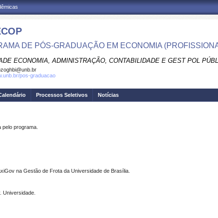
adêmicas
ECOP
AMA DE PÓS-GRADUAÇÃO EM ECONOMIA (PROFISSIONA
ADE ECONOMIA, ADMINISTRAÇÃO, CONTABILIDADE E GEST POL PÚB
pzoghbi@unb.br
w.unb.br/pos-graduacao
Calendário
Processos Seletivos
Notícias
pelo programa.
TáxiGov na Gestão de Frota da Universidade de Brasília.
. Universidade.