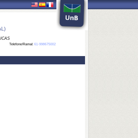
L)
LICAS
Telefone/Ramal:
61-998675002