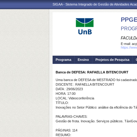
SIGAA - Sistema Integrado de Gestão de Atividades Ac
PPG
PROGR
FACULD
E-mail:
ac
https://ww
Programa
Ensino
Projetos de Pesquisa
Banca de DEFESA: RAFAELLA BITENCOURT
Uma banca de DEFESA de MESTRADO foi cadastrada 
DISCENTE : RAFAELLA BITENCOURT
DATA : 29/06/2023
HORA: 17:00
LOCAL: Videoconferência
TÍTULO:
Inovações no Setor Público: análise da eficiência do 
PALAVRAS-CHAVES:
Gestão de frota. Inovação. Serviços públicos. TáxiGov
PÁGINAS: 114
RESUMO: