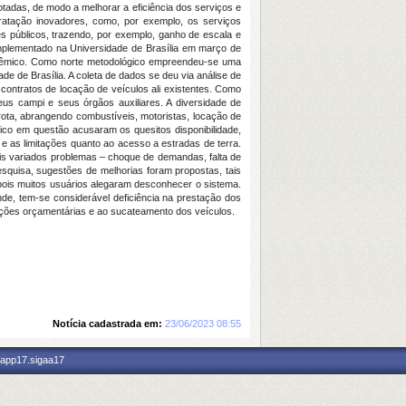
dotadas, de modo a melhorar a eficiência dos serviços e
ratação inovadores, como, por exemplo, os serviços
 públicos, trazendo, por exemplo, ganho de escala e
mplementado na Universidade de Brasília em março de
acadêmico. Como norte metodológico empreendeu-se uma
de de Brasília. A coleta de dados se deu via análise de
 contratos de locação de veículos ali existentes. Como
seus campi e seus órgãos auxiliares. A diversidade de
rota, abrangendo combustíveis, motoristas, locação de
ico em questão acusaram os quesitos disponibilidade,
e as limitações quanto ao acesso a estradas de terra.
is variados problemas – choque de demandas, falta de
squisa, sugestões de melhorias foram propostas, tais
pois muitos usuários alegaram desconhecer o sistema.
de, tem-se considerável deficiência na prestação dos
rições orçamentárias e ao sucateamento dos veículos.
Notícia cadastrada em:
23/06/2023 08:55
 app17.sigaa17