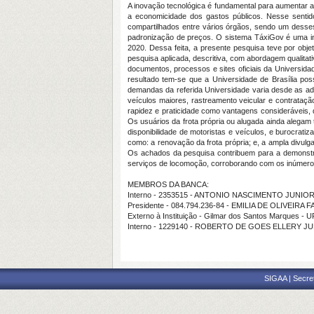
A inovação tecnológica é fundamental para aumentar a p
a economicidade dos gastos públicos. Nesse sentid
compartilhados entre vários órgãos, sendo um desse
padronização de preços. O sistema TáxiGov é uma in
2020. Dessa feita, a presente pesquisa teve por obj
pesquisa aplicada, descritiva, com abordagem qualitati
documentos, processos e sites oficiais da Universidad
resultado tem-se que a Universidade de Brasília poss
demandas da referida Universidade varia desde as adm
veículos maiores, rastreamento veicular e contrataç
rapidez e praticidade como vantagens consideráveis, 
Os usuários da frota própria ou alugada ainda alega
disponibilidade de motoristas e veículos, e burocra
como: a renovação da frota própria; e, a ampla divu
Os achados da pesquisa contribuem para a demonstraç
serviços de locomoção, corroborando com os inúmeros 
MEMBROS DA BANCA:
Interno - 2353515 - ANTONIO NASCIMENTO JUNIO
Presidente - 084.794.236-84 - EMILIA DE OLIVEIRA F
Externo à Instituição - Gilmar dos Santos Marques - U
Interno - 1229140 - ROBERTO DE GOES ELLERY J
SIGAA | Secre