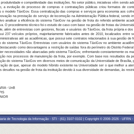
rodutividade e competitividade das instituições. No setor público, iniciativas vêm sendo a
o, a evolução do processo de compras e contratações públicas criou formatos de cont
s o modelo TáxiGov. Essa centralização das compras e serviços gera economia aos cofres
ovação na prestação do serviço de locomoção na Administração Pública federal, sendo i
etivo analisar a eficiência do sistema TáxiGov na gestão de frota do referido ambiente 
va. O procedimento técnico foi o estudo de caso com base na gestão de frotas da Universida
e, além de entrevistas com gestores, fiscais e usuários do TáxiGov, da frota própria e dos
ui 237 veículos próprios, majoritariamente fabricados antes de 2010, localizados entre 
inistrativas até as acadêmicas, que possui sete contratos relacionados à sua gestão de f
ão do sistema TáxiGov. Entrevistas com usuários do sistema TáxiGov no ambiente acadêm
destacando como desvantagens a restrição de saídas fora do perímetro do Distrito Federal 
m ter necessidades não abarcadas pelo sistema TáxiGov, enfrentando constantemente os ma
tização nos processos de manutenção da frota, por exemplo. Com base nos resultados da pe
lgação do sistema TáxiGov em diversos meios de comunicação da Universidade de Brasília, 
ão de que, apesar do modelo híbrido existente na Universidade ser o que melhor a aten
desafios na gestão de frota da instituição devido à sua diversidade de demandas, às rest
R
ARIA - UnB
PIS
UNIOR
taria de Tecnologia da Informação - STI - (61) 3107-0102 | Copyright © 2006-2026 - UFRN -