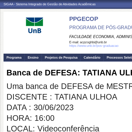
SIGAA - Sistema Integrado de Gestão de Atividades Acadêmicas
PPGECOP
PROGRAMA DE PÓS-GRADU
FACULDADE ECONOMIA, ADMINIS
E-mail:
acpzoghbi@unb.br
https://www.unb.br/pos-graduacao
Programa
Ensino
Projetos de Pesquisa
Calendário
Processos Selet
Banca de DEFESA: TATIANA U
Uma banca de DEFESA de MESTRAD
DISCENTE : TATIANA ULHOA
DATA : 30/06/2023
HORA: 16:00
LOCAL: Videoconferência