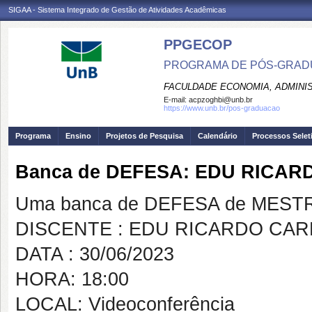
SIGAA - Sistema Integrado de Gestão de Atividades Acadêmicas
PPGECOP
PROGRAMA DE PÓS-GRADU
FACULDADE ECONOMIA, ADMINIS
E-mail:
acpzoghbi@unb.br
https://www.unb.br/pos-graduacao
Programa
Ensino
Projetos de Pesquisa
Calendário
Processos Selet
Banca de DEFESA: EDU RICA
Uma banca de DEFESA de MESTRAD
DISCENTE : EDU RICARDO CAR
DATA : 30/06/2023
HORA: 18:00
LOCAL: Videoconferência