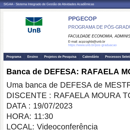
SIGAA - Sistema Integrado de Gestão de Atividades Acadêmicas
PPGECOP
PROGRAMA DE PÓS-GRADU
FACULDADE ECONOMIA, ADMINIS
E-mail:
acpzoghbi@unb.br
https://www.unb.br/pos-graduacao
Programa
Ensino
Projetos de Pesquisa
Calendário
Processos Selet
Banca de DEFESA: RAFAELA 
Uma banca de DEFESA de MESTRAD
DISCENTE : RAFAELA MOURA T
DATA : 19/07/2023
HORA: 11:30
LOCAL: Videoconferência