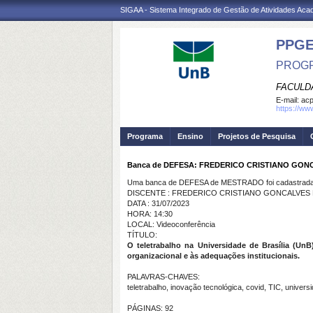
SIGAA - Sistema Integrado de Gestão de Atividades Ac
PPG
PROGR
FACULD
E-mail:
ac
https://ww
Programa
Ensino
Projetos de Pesquisa
Banca de DEFESA: FREDERICO CRISTIANO GO
Uma banca de DEFESA de MESTRADO foi cadastrada 
DISCENTE : FREDERICO CRISTIANO GONCALVE
DATA : 31/07/2023
HORA: 14:30
LOCAL: Videoconferência
TÍTULO:
O teletrabalho na Universidade de Brasília (U
organizacional e às adequações institucionais.
PALAVRAS-CHAVES:
teletrabalho, inovação tecnológica, covid, TIC, univers
PÁGINAS: 92