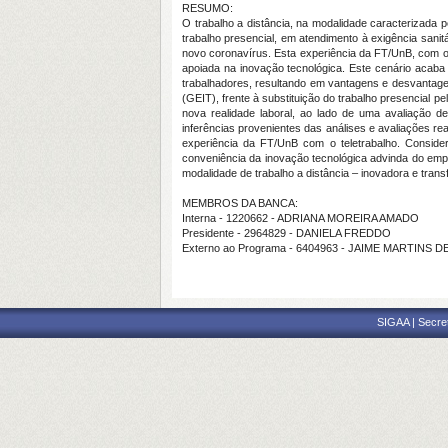
RESUMO:
O trabalho a distância, na modalidade caracterizada p
trabalho presencial, em atendimento à exigência sani
novo coronavírus. Esta experiência da FT/UnB, com o t
apoiada na inovação tecnológica. Este cenário acaba po
trabalhadores, resultando em vantagens e desvantagen
(GEIT), frente à substituição do trabalho presencial p
nova realidade laboral, ao lado de uma avaliação d
inferências provenientes das análises e avaliações r
experiência da FT/UnB com o teletrabalho. Conside
conveniência da inovação tecnológica advinda do empr
modalidade de trabalho a distância – inovadora e trans
MEMBROS DA BANCA:
Interna - 1220662 - ADRIANA MOREIRA AMADO
Presidente - 2964829 - DANIELA FREDDO
Externo ao Programa - 6404963 - JAIME MARTINS DE 
SIGAA | Secre