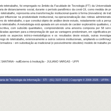
elo teletrabalho, foi empregado no âmbito da Faculdade de Tecnologia (FT) da Universidade
tária de distanciamento social, durante o período pandêmico da covid-19, como medida de pr
eletrabalho, representa uma transformação institucional quanto à forma (inovadora) de tra
r influenciar na produtividade institucional, na operacionalização das rotinas administrati
s do teletrabalho, o que constitui objeto de análise deste estudo, notadamente sob a pe
elo teletrabalho. A metodologia está apoiada em um estudo de caráter exploratório qualitativ
escritiva, com subsídio quantitativo, compreendendo uma amostra composta por 58 servi
ealizadas apontam para a interpretação de que as vantagens predominam, em significativa 
rando os aspectos teórico-metodológicos e os resultados deste estudo, outras investi
ego do teletrabalho, extensivamente a outros setores institucionais, ampliando a confirmaç
formadora – em substituição ao tradicional (e possivelmente obsoleto) modelo de trabalho pr
SANTANA - nullExterno à Instituição - JULIANO VARGAS - UFPI
taria de Tecnologia da Informação - STI - (61) 3107-0102 | Copyright © 2006-2026 - UFRN -