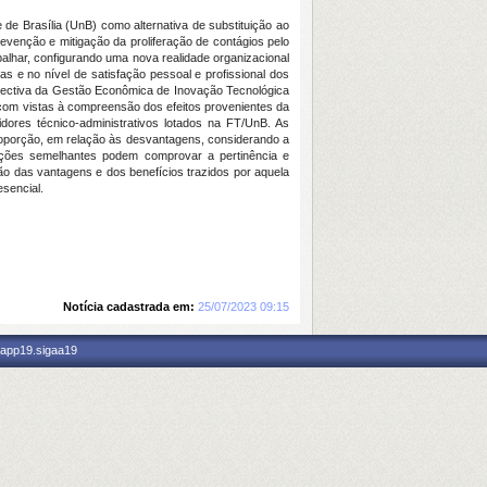
 de Brasília (UnB) como alternativa de substituição ao
evenção e mitigação da proliferação de contágios pelo
balhar, configurando uma nova realidade organizacional
vas e no nível de satisfação pessoal e profissional dos
rspectiva da Gestão Econômica de Inovação Tecnológica
o, com vistas à compreensão dos efeitos provenientes da
dores técnico-administrativos lotados na FT/UnB. As
proporção, em relação às desvantagens, considerando a
gações semelhantes podem comprovar a pertinência e
ão das vantagens e dos benefícios trazidos por aquela
esencial.
Notícia cadastrada em:
25/07/2023 09:15
 app19.sigaa19