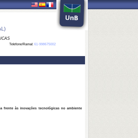
L)
LICAS
Telefone/Ramal:
61-998675002
a frente às inovações tecnológicas no ambiente