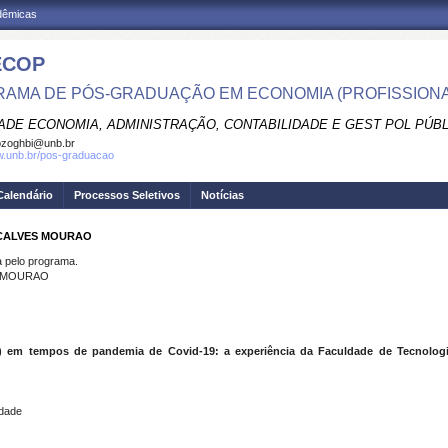
adêmicas
ECOP
AMA DE PÓS-GRADUAÇÃO EM ECONOMIA (PROFISSIONA
ADE ECONOMIA, ADMINISTRAÇÃO, CONTABILIDADE E GEST POL PÚB
pzoghbi@unb.br
w.unb.br/pos-graduacao
Calendário
Processos Seletivos
Notícias
NCALVES MOURAO
pelo programa.
S MOURAO
nB) em tempos de pandemia de Covid-19: a experiência da Faculdade de Tecnologi
idade