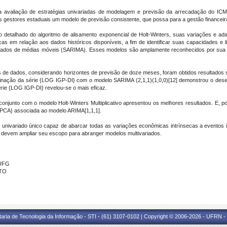
 a avaliação de estratégias univariadas de modelagem e previsão da arrecadação do IC
os gestores estaduais um modelo de previsão consistente, que possa para a gestão financeir
o detalhado do algoritmo de alisamento exponencial de Holt-Winters, suas variações e a
cas em relação aos dados históricos disponíveis, a fim de identificar suas capacidades e 
egrados de médias móveis (SARIMA). Esses modelos são amplamente reconhecidos por sua 
s de dados, considerando horizontes de previsão de doze meses, foram obtidos resultados sig
inação da série {LOG IGP-DI} com o modelo SARIMA (2,1,1)(1,0,0)[12] demonstrou o des
série {LOG IGP-DI} revelou-se o mais eficaz.
onjunto com o modelo Holt-Winters Multiplicativo apresentou os melhores resultados. E, 
{IPCA} associada ao modelo ARIMA[1,1,1].
 univariado único capaz de abarcar todas as variações econômicas intrínsecas a evento
s devem ampliar seu escopo para abranger modelos multivariados.
 UFG
NTO
taria de Tecnologia da Informação - STI - (61) 3107-0102 | Copyright © 2006-2026 - UFRN -