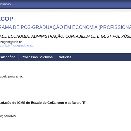
adêmicas
ECOP
AMA DE PÓS-GRADUAÇÃO EM ECONOMIA (PROFISSIONA
ADE ECONOMIA, ADMINISTRAÇÃO, CONTABILIDADE E GEST POL PÚB
pzoghbi@unb.br
w.unb.br/pos-graduacao
Calendário
Processos Seletivos
Notícias
pelo programa.
ecadação do ICMS do Estado de Goiás com o software 'R'
IMA; SARIMA