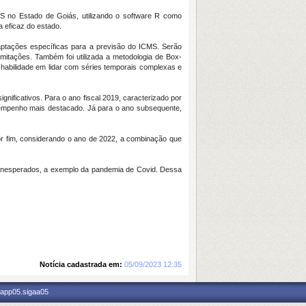
MS no Estado de Goiás, utilizando o
software
R como
a eficaz do estado.
daptações específicas para a previsão do ICMS. Serão
limitações. Também foi utilizada a metodologia de Box-
habilidade em lidar com séries temporais complexas e
nificativos. Para o ano fiscal 2019, caracterizado por
empenho mais destacado. Já para o ano subsequente,
por fim, considerando o ano de 2022, a combinação que
s inesperados, a exemplo da pandemia de Covid. Dessa
Notícia cadastrada em:
05/09/2023 12:35
 app05.sigaa05