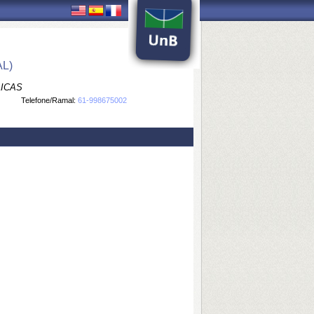
L)
LICAS
Telefone/Ramal:
61-998675002