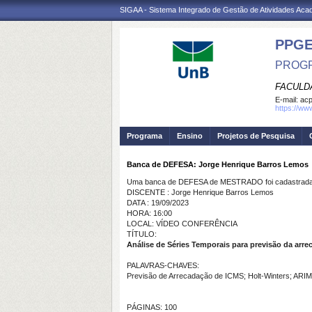
SIGAA - Sistema Integrado de Gestão de Atividades Ac
PPG
PROGR
FACULD
E-mail:
ac
https://ww
Programa
Ensino
Projetos de Pesquisa
Banca de DEFESA: Jorge Henrique Barros Lemos
Uma banca de DEFESA de MESTRADO foi cadastrada 
DISCENTE : Jorge Henrique Barros Lemos
DATA : 19/09/2023
HORA: 16:00
LOCAL: VÍDEO CONFERÊNCIA
TÍTULO:
Análise de Séries Temporais para previsão da arr
PALAVRAS-CHAVES:
Previsão de Arrecadação de ICMS; Holt-Winters; AR
PÁGINAS: 100