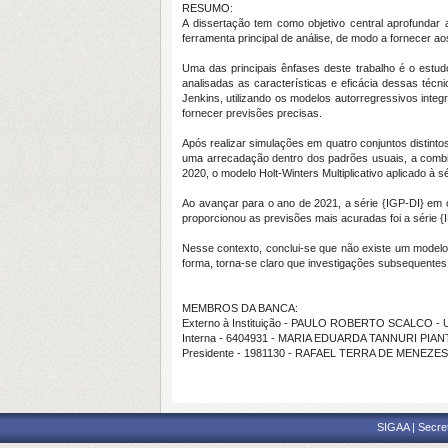
RESUMO:
A dissertação tem como objetivo central aprofundar
ferramenta principal de análise, de modo a fornecer a
Uma das principais ênfases deste trabalho é o estud
analisadas as características e eficácia dessas técni
Jenkins, utilizando os modelos autorregressivos int
fornecer previsões precisas.
Após realizar simulações em quatro conjuntos distinto
uma arrecadação dentro dos padrões usuais, a comb
2020, o modelo Holt-Winters Multiplicativo aplicado à 
Ao avançar para o ano de 2021, a série {IGP-DI} em c
proporcionou as previsões mais acuradas foi a série 
Nesse contexto, conclui-se que não existe um modelo
forma, torna-se claro que investigações subsequente
MEMBROS DA BANCA:
Externo à Instituição - PAULO ROBERTO SCALCO -
Interna - 6404931 - MARIA EDUARDA TANNURI PIA
Presidente - 1981130 - RAFAEL TERRA DE MENEZES
SIGAA | Secre