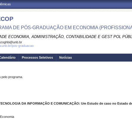
adêmicas
ECOP
AMA DE PÓS-GRADUAÇÃO EM ECONOMIA (PROFISSIONA
ADE ECONOMIA, ADMINISTRAÇÃO, CONTABILIDADE E GEST POL PÚB
pzoghbi@unb.br
w.unb.br/pos-graduacao
Calendário
Processos Seletivos
Notícias
pelo programa.
CNOLOGIA DA INFORMAÇÃO E COMUNICAÇÃO: Um Estudo de caso no Estado de
. Economia