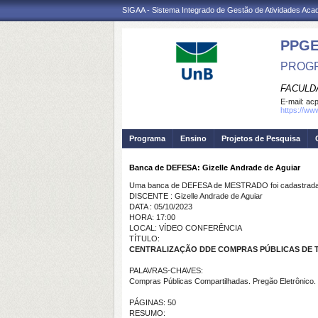
SIGAA - Sistema Integrado de Gestão de Atividades Ac
PPG
PROGR
FACULD
E-mail:
ac
https://ww
Programa
Ensino
Projetos de Pesquisa
Banca de DEFESA: Gizelle Andrade de Aguiar
Uma banca de DEFESA de MESTRADO foi cadastrada 
DISCENTE : Gizelle Andrade de Aguiar
DATA : 05/10/2023
HORA: 17:00
LOCAL: VÍDEO CONFERÊNCIA
TÍTULO:
CENTRALIZAÇÃO DDE COMPRAS PÚBLICAS DE TE
PALAVRAS-CHAVES:
Compras Públicas Compartilhadas. Pregão Eletrônico
PÁGINAS: 50
RESUMO: