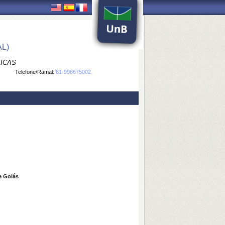
L)
LICAS
Telefone/Ramal:
61-998675002
 Goiás