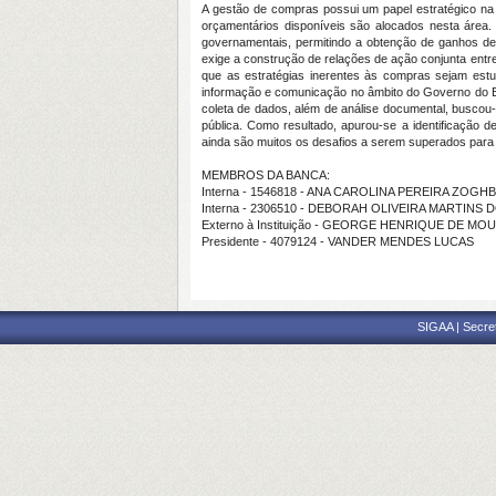
A gestão de compras possui um papel estratégico na 
orçamentários disponíveis são alocados nesta área
governamentais, permitindo a obtenção de ganhos de 
exige a construção de relações de ação conjunta entre
que as estratégias inerentes às compras sejam estu
informação e comunicação no âmbito do Governo do Es
coleta de dados, além de análise documental, buscou-
pública. Como resultado, apurou-se a identificação 
ainda são muitos os desafios a serem superados para a
MEMBROS DA BANCA:
Interna - 1546818 - ANA CAROLINA PEREIRA ZOGHB
Interna - 2306510 - DEBORAH OLIVEIRA MARTINS 
Externo à Instituição - GEORGE HENRIQUE DE MO
Presidente - 4079124 - VANDER MENDES LUCAS
SIGAA | Secre