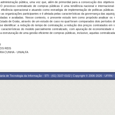
administração pública, uma vez que, além de primordial para a consecução dos objetivos 
. O processo centralizado de compras públicas é uma tendência nacional e internacion
eficiência operacional e atuando como estratégia de implementação de políticas pública
 as organizações participantes e é afetada pelas características da governança das aquisiç
dadas e avaliadas. Nesse contexto, o presente estudo tem como propósito analisar os m
tado de Goiás, através de um estudo de caso no qual foram comparados dois períodos dis
se identificar: a redução do tempo de contratação; a redução dos preços contratados em 
de características do modelo parcialmente centralizado, com apuração de economicidade
 estruturação de uma gestão eficiente de compras públicas, inclusive, aquelas centralizad
I
DOS REIS
URA CUNHA - UNIALFA
taria de Tecnologia da Informação - STI - (61) 3107-0102 | Copyright © 2006-2026 - UFRN -