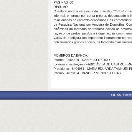
PÁGINAS: 60
RESUMO:
O estudo aborda os efeitos da crise da COVID-19 n
informal, emprego por conta própria, desocupado e i
relacionadas ao contexto econômico e as característic
da Pesquisa Nacional por Amostra de Domicílios Contí
dinâmicas do mercado de trabalho devido as advers
raça/cor de pretos, pardos e indígenas, as com menor
variáveis configura um importante instrumento no re
determinados grupos sociais, os tornando mais vulner
MEMBROS DA BANCA:
Interna - 2964829 - DANIELA FREDDO
Externo à Instituição - FÁBIO ÁVILA DE CASTRO - R
Presidente - 6404931 - MARIA EDUARDA TANNURI 
Interno - 4079124 - VANDER MENDES LUCAS
SIGAA | Secre