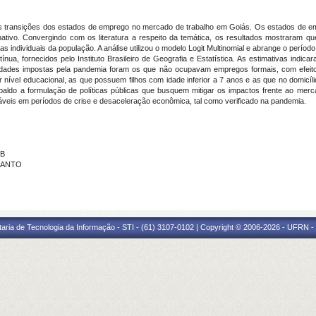
as transições dos estados de emprego no mercado de trabalho em Goiás. Os estados de e
nativo. Convergindo com os literatura a respeito da temática, os resultados mostraram
as individuais da população. A análise utilizou o modelo Logit Multinomial e abrange o pe
nua, fornecidos pelo Instituto Brasileiro de Geografia e Estatística. As estimativas indic
idades impostas pela pandemia foram os que não ocupavam empregos formais, com efeit
 nível educacional, as que possuem filhos com idade inferior a 7 anos e as que no domic
spaldo a formulação de políticas públicas que busquem mitigar os impactos frente ao me
áveis em períodos de crise e desaceleração econômica, tal como verificado na pandemia.
FB
PIANTO
taria de Tecnologia da Informação - STI - (61) 3107-0102 | Copyright © 2006-2026 - UFRN -