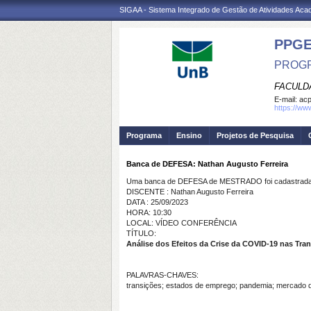
SIGAA - Sistema Integrado de Gestão de Atividades Ac
PPG
PROGR
FACULD
E-mail:
ac
https://ww
Programa
Ensino
Projetos de Pesquisa
Banca de DEFESA: Nathan Augusto Ferreira
Uma banca de DEFESA de MESTRADO foi cadastrada 
DISCENTE : Nathan Augusto Ferreira
DATA : 25/09/2023
HORA: 10:30
LOCAL: VÍDEO CONFERÊNCIA
TÍTULO:
Análise dos Efeitos da Crise da COVID-19 nas Tr
PALAVRAS-CHAVES:
transições; estados de emprego; pandemia; mercado d