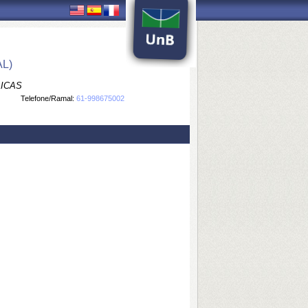
L)
LICAS
Telefone/Ramal:
61-998675002