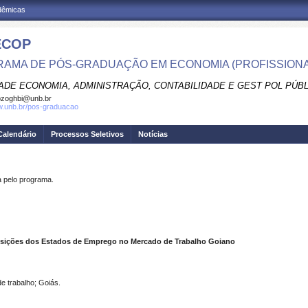
adêmicas
ECOP
AMA DE PÓS-GRADUAÇÃO EM ECONOMIA (PROFISSIONA
ADE ECONOMIA, ADMINISTRAÇÃO, CONTABILIDADE E GEST POL PÚB
pzoghbi@unb.br
w.unb.br/pos-graduacao
Calendário
Processos Seletivos
Notícias
pelo programa.
ansições dos Estados de Emprego no Mercado de Trabalho Goiano
e trabalho; Goiás.