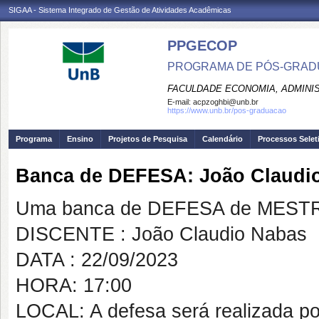
SIGAA - Sistema Integrado de Gestão de Atividades Acadêmicas
PPGECOP
PROGRAMA DE PÓS-GRADU
FACULDADE ECONOMIA, ADMINIS
E-mail:
acpzoghbi@unb.br
https://www.unb.br/pos-graduacao
Programa
Ensino
Projetos de Pesquisa
Calendário
Processos Selet
Banca de DEFESA: João Claudi
Uma banca de DEFESA de MESTRAD
DISCENTE : João Claudio Nabas
DATA : 22/09/2023
HORA: 17:00
LOCAL: A defesa será realizada po