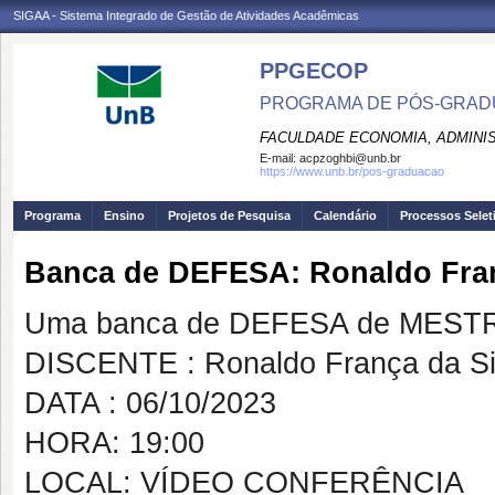
SIGAA - Sistema Integrado de Gestão de Atividades Acadêmicas
PPGECOP
PROGRAMA DE PÓS-GRADU
FACULDADE ECONOMIA, ADMINIS
E-mail:
acpzoghbi@unb.br
https://www.unb.br/pos-graduacao
Programa
Ensino
Projetos de Pesquisa
Calendário
Processos Selet
Banca de DEFESA: Ronaldo Fran
Uma banca de DEFESA de MESTRAD
DISCENTE : Ronaldo França da Si
DATA : 06/10/2023
HORA: 19:00
LOCAL: VÍDEO CONFERÊNCIA