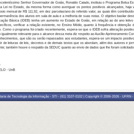
xcelentíssimo Senhor Governador de Goiás, Ronaldo Caiado, instituiu o Programa Bolsa Es
ta Lei no Estado, da mesma forma como averiguar os pontos positivos alcançados, haja 
oio mensal de R$ 111,92, em dez parcelas/ano do referido valor, as quais têm contribuí
ermanência dos alunos em sala de aula e a melhoria de suas notas. O objetivo basilar desta
cação Básica (IDEB) tenha um aumento no Estado de Goiás, em relação ao do ano letivo
ecíficos, verificar a relação existente, no Ensino Médio, quanto à frequência e obtenção
. Como o programa foi criado recentemente, espera-se que o IDEB sofra alteração positiv
ão igualmente relevante para o alcance dessa meta diz respeito ao Auxílio-Aprimoramento C
hecimentos, que são ou serão repassados aos estudantes, espera-se um impacto positivo
rtir de leituras de leis, decretos e de demais textos que os abordam, além dos autores e jo
inente; também houve o respaldo da SEDUC quanto ao envio de dados que lhe foram solicitado
P
MELO - UnB
taria de Tecnologia da Informação - STI - (61) 3107-0102 | Copyright © 2006-2026 - UFRN -