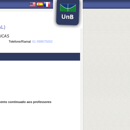
L)
LICAS
Telefone/Ramal:
61-998675002
mento continuado aos professores