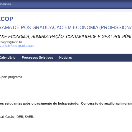
adêmicas
ECOP
AMA DE PÓS-GRADUAÇÃO EM ECONOMIA (PROFISSIONA
ADE ECONOMIA, ADMINISTRAÇÃO, CONTABILIDADE E GEST POL PÚB
pzoghbi@unb.br
w.unb.br/pos-graduacao
Calendário
Processos Seletivos
Notícias
pelo programa.
 dos estudantes após o pagamento do bolsa estudo. Concessão do auxílio aprimora
ual; Goiás; IDEB; SAEB.