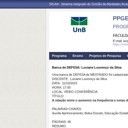
SIGAA - Sistema Integrado de Gestão de Atividades Ac
PPG
PROGR
FACULD
E-mail:
ac
https://ww
Programa
Ensino
Projetos de Pesquisa
Banca de DEFESA: Luciane Lourenço da Silva
Uma banca de DEFESA de MESTRADO foi cadastrada 
DISCENTE : Luciane Lourenço da Silva
DATA : 11/10/2023
HORA: 17:00
LOCAL: VÍDEO CONFERÊNCIA
TÍTULO:
A relação entre o aumento na frequência e notas
PALAVRAS-CHAVES:
Auxílio Aprimoramento; Bolsa Estudo; Educação Estad
PÁGINAS: 46
RESUMO: