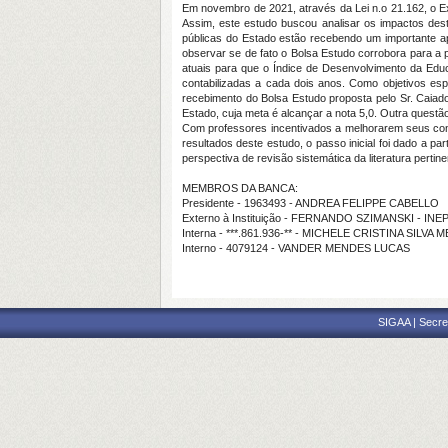
Em novembro de 2021, através da Lei n.o 21.162, o E
Assim, este estudo buscou analisar os impactos des
públicas do Estado estão recebendo um importante ap
observar se de fato o Bolsa Estudo corrobora para a p
atuais para que o Índice de Desenvolvimento da Edu
contabilizadas a cada dois anos. Como objetivos esp
recebimento do Bolsa Estudo proposta pelo Sr. Caiado
Estado, cuja meta é alcançar a nota 5,0. Outra quest
Com professores incentivados a melhorarem seus con
resultados deste estudo, o passo inicial foi dado a pa
perspectiva de revisão sistemática da literatura pert
MEMBROS DA BANCA:
Presidente - 1963493 - ANDREA FELIPPE CABELLO
Externo à Instituição - FERNANDO SZIMANSKI - INE
Interna - ***.861.936-** - MICHELE CRISTINA SILVA 
Interno - 4079124 - VANDER MENDES LUCAS
SIGAA | Secre