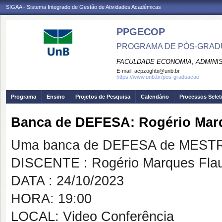
SIGAA - Sistema Integrado de Gestão de Atividades Acadêmicas
PPGECOP
PROGRAMA DE PÓS-GRADU
FACULDADE ECONOMIA, ADMINIS
E-mail:
acpzoghbi@unb.br
https://www.unb.br/pos-graduacao
Programa
Ensino
Projetos de Pesquisa
Calendário
Processos Selet
Banca de DEFESA: Rogério Mar
Uma banca de DEFESA de MESTRAD
DISCENTE : Rogério Marques Fla
DATA : 24/10/2023
HORA: 19:00
LOCAL: Video Conferência