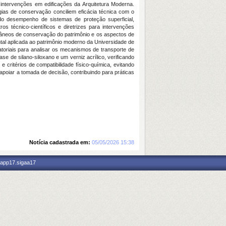
 intervenções em edificações da Arquitetura Moderna.
égias de conservação conciliem eficácia técnica com o
 do desempenho de sistemas de proteção superficial,
 técnico-científicos e diretrizes para intervenções
orâneos de conservação do patrimônio e os aspectos de
al aplicada ao patrimônio moderno da Universidade de
atoriais para analisar os mecanismos de transporte de
 de silano-siloxano e um verniz acrílico, verificando
 critérios de compatibilidade físico-química, evitando
apoiar a tomada de decisão, contribuindo para práticas
Notícia cadastrada em:
05/05/2026 15:38
 app17.sigaa17