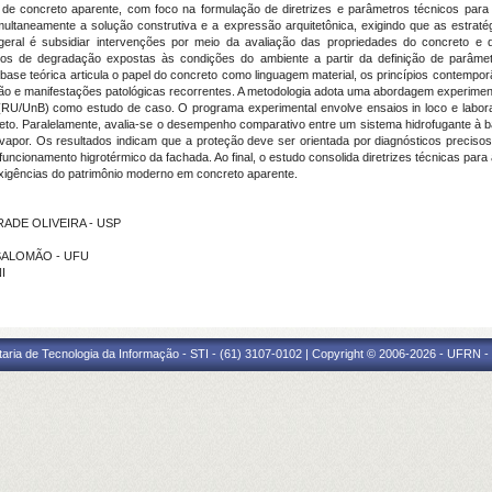
s de concreto aparente, com foco na formulação de diretrizes e parâmetros técnicos para
multaneamente a solução construtiva e a expressão arquitetônica, exigindo que as estrat
vo geral é subsidiar intervenções por meio da avaliação das propriedades do concreto e
s de degradação expostas às condições do ambiente a partir da definição de parâmetros
 base teórica articula o papel do concreto como linguagem material, os princípios contemp
ão e manifestações patológicas recorrentes. A metodologia adota uma abordagem experiment
io (RU/UnB) como estudo de caso. O programa experimental envolve ensaios in loco e labor
to. Paralelamente, avalia-se o desempenho comparativo entre um sistema hidrofugante à base
vapor. Os resultados indicam que a proteção deve ser orientada por diagnósticos precisos e
cionamento higrotérmico da fachada. Ao final, o estudo consolida diretrizes técnicas para 
igências do patrimônio moderno em concreto aparente.
DRADE OLIVEIRA - USP
S SALOMÃO - UFU
I
taria de Tecnologia da Informação - STI - (61) 3107-0102 | Copyright © 2006-2026 - UFRN -