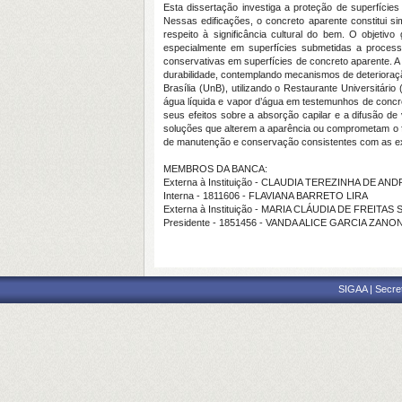
Esta dissertação investiga a proteção de superfície
Nessas edificações, o concreto aparente constitui si
respeito à significância cultural do bem. O objeti
especialmente em superfícies submetidas a processo
conservativas em superfícies de concreto aparente. A
durabilidade, contemplando mecanismos de deterioraç
Brasília (UnB), utilizando o Restaurante Universitár
água líquida e vapor d’água em testemunhos de concre
seus efeitos sobre a absorção capilar e a difusão de 
soluções que alterem a aparência ou comprometam o fun
de manutenção e conservação consistentes com as ex
MEMBROS DA BANCA:
Externa à Instituição - CLAUDIA TEREZINHA DE AN
Interna - 1811606 - FLAVIANA BARRETO LIRA
Externa à Instituição - MARIA CLÁUDIA DE FREITA
Presidente - 1851456 - VANDA ALICE GARCIA ZANON
SIGAA | Secre