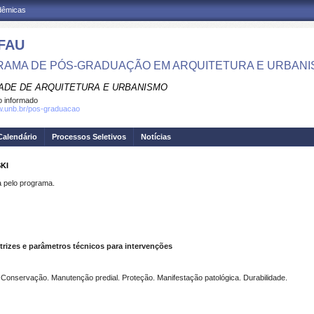
adêmicas
FAU
AMA DE PÓS-GRADUAÇÃO EM ARQUITETURA E URBAN
ADE DE ARQUITETURA E URBANISMO
 informado
w.unb.br/pos-graduacao
Calendário
Processos Seletivos
Notícias
KI
pelo programa.
etrizes e parâmetros técnicos para intervenções
 Conservação. Manutenção predial. Proteção. Manifestação patológica. Durabilidade.