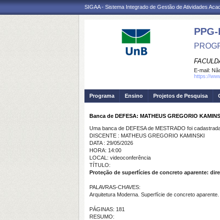
SIGAA - Sistema Integrado de Gestão de Atividades Ac
PPG-
PROGR
FACULD
E-mail:
Não
https://ww
Programa
Ensino
Projetos de Pesquisa
Banca de DEFESA: MATHEUS GREGORIO KAMINS
Uma banca de DEFESA de MESTRADO foi cadastrada 
DISCENTE : MATHEUS GREGORIO KAMINSKI
DATA : 29/05/2026
HORA: 14:00
LOCAL: videoconferência
TÍTULO:
Proteção de superfícies de concreto aparente: dir
PALAVRAS-CHAVES:
Arquitetura Moderna. Superfície de concreto aparente.
PÁGINAS: 181
RESUMO: