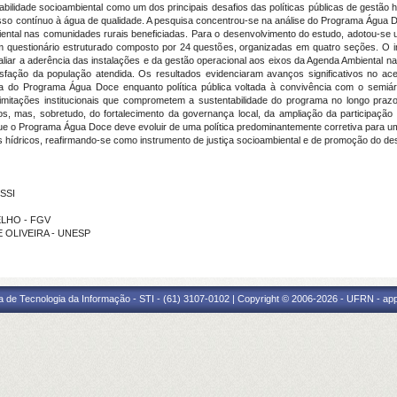
abilidade socioambiental como um dos principais desafios das políticas públicas de gestão hí
acesso contínuo à água de qualidade. A pesquisa concentrou-se na análise do Programa Água 
biental nas comunidades rurais beneficiadas. Para o desenvolvimento do estudo, adotou-se
 questionário estruturado composto por 24 questões, organizadas em quatro seções. O inst
aliar a aderência das instalações e da gestão operacional aos eixos da Agenda Ambiental
sfação da população atendida. Os resultados evidenciaram avanços significativos no ac
a do Programa Água Doce enquanto política pública voltada à convivência com o semiári
e limitações institucionais que comprometem a sustentabilidade do programa no longo praz
os, mas, sobretudo, do fortalecimento da governança local, da ampliação da participação 
ue o Programa Água Doce deve evoluir de uma política predominantemente corretiva para uma
s hídricos, reafirmando-se como instrumento de justiça socioambiental e de promoção do des
SSI
OELHO - FGV
E OLIVEIRA - UNESP
a de Tecnologia da Informação - STI - (61) 3107-0102 | Copyright © 2006-2026 - UFRN - ap