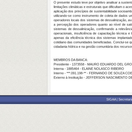
O presente estudo teve por objetivo analisar a sustent
limitações climáticas e estruturais que dificultam o 
aplicação dos princípios de sustentabilidade socioam
utilizando-se como instrumento de coleta de dados um
operadores locais dos sistemas de dessalinização, av
a percepção dos operadores quanto ao nível de sati
sistemas de dessalinização, confirmando a relevânci
operacionais, insuficiência de capacitação técnica 
apenas da eficiência técnica dos sistemas implantad
cotidiano das comunidades beneficiadas. Conclui-se q
cidadania hídrica e na gestão comunitária dos recurso
MEMBROS DA BANCA:
Presidente - 1373558 - MAURO EDUARDO DEL GRO
Interna - 1885464 - ELAINE NOLASCO RIBEIRO
Interno - ***.091.198-** - FERNANDO DE SOUZA C
Externo à Instituição - JEFFERSON NASCIMENTO D
SIGAA | Secretari