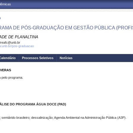
adêmicas
P
AMA DE PÓS-GRADUAÇÃO EM GESTÃO PÚBLICA (PROFI
ADE DE PLANALTINA
reafc@unb.br
w.unb.br/pos-graduacao
Calendário
Processos Seletivos
Notícias
 VERAS
pelo programa.
ÁLISE DO PROGRAMA ÁGUA DOCE (PAD)
semiárido brasileiro; dessalinização; Agenda Ambiental na Administração Pública (A3P).