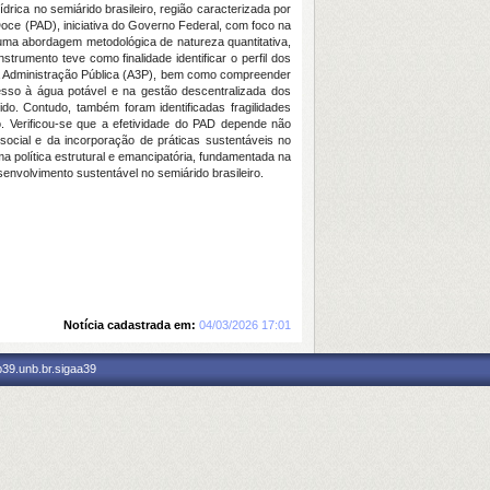
drica no semiárido brasileiro, região caracterizada por
Doce (PAD), iniciativa do Governo Federal, com foco na
 uma abordagem metodológica de natureza quantitativa,
rumento teve como finalidade identificar o perfil dos
 na Administração Pública (A3P), bem como compreender
esso à água potável e na gestão descentralizada dos
do. Contudo, também foram identificadas fragilidades
o. Verificou-se que a efetividade do PAD depende não
social e da incorporação de práticas sustentáveis no
 política estrutural e emancipatória, fundamentada na
envolvimento sustentável no semiárido brasileiro.
Notícia cadastrada em:
04/03/2026 17:01
p39.unb.br.sigaa39