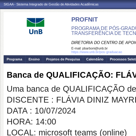
SIGAA - Sistema Integrado de Gestão de Atividades Acadêmicas
PROFNIT
PROGRAMA DE PÓS-GRADU
TRANSFERÊNCIA DE TECNO
DIRETORIA DO CENTRO DE APO
E-mail:
pbarboni@unb.br
https://www.unb.br/pos-graduacao
Programa
Ensino
Projetos de Pesquisa
Calendário
Processos Selet
Banca de QUALIFICAÇÃO: FLÁV
Uma banca de QUALIFICAÇÃO de 
DISCENTE : FLÁVIA DINIZ MAYR
DATA : 10/07/2024
HORA: 14:00
LOCAL: microsoft teams (online)