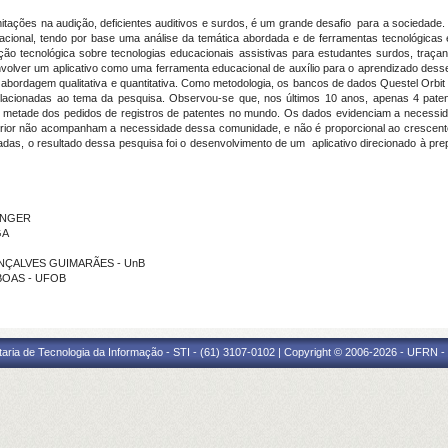
 limitações na audição, deficientes auditivos e surdos, é um grande desafio para a sociedad
cional, tendo por base uma análise da temática abordada e de ferramentas tecnológicas
pecção tecnológica sobre tecnologias educacionais assistivas para estudantes surdos, tra
envolver um aplicativo como uma ferramenta educacional de auxílio para o aprendizado des
bordagem qualitativa e quantitativa. Como metodologia, os bancos de dados Questel Orbit
elacionadas ao tema da pesquisa. Observou-se que, nos últimos 10 anos, apenas 4 patent
a metade dos pedidos de registros de patentes no mundo. Os dados evidenciam a necessid
xterior não acompanham a necessidade dessa comunidade, e não é proporcional ao cresce
lizadas, o resultado dessa pesquisa foi o desenvolvimento de um aplicativo direcionado à p
DINGER
GA
 GONÇALVES GUIMARÃES - UnB
 BOAS - UFOB
taria de Tecnologia da Informação - STI - (61) 3107-0102 | Copyright © 2006-2026 - UFRN -