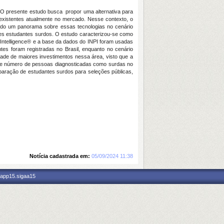
e. O presente estudo busca propor uma alternativa para
 existentes atualmente no mercado. Nesse contexto, o
çando um panorama sobre essas tecnologias no cenário
ses estudantes surdos. O estudo caracterizou-se como
 Intelligence® e a base da dados do INPI foram usadas
es foram registradas no Brasil, enquanto no cenário
ade de maiores investimentos nessa área, visto que a
nte número de pessoas diagnosticadas como surdas no
reparação de estudantes surdos para seleções públicas,
Notícia cadastrada em:
05/09/2024 11:38
 app15.sigaa15