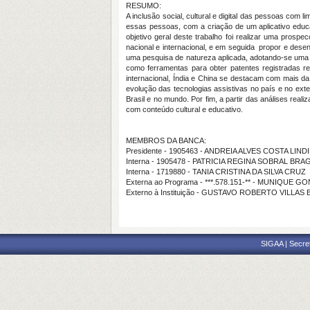
RESUMO:
A inclusão social, cultural e digital das pessoas com
essas pessoas, com a criação de um aplicativo educa
objetivo geral deste trabalho foi realizar uma pros
nacional e internacional, e em seguida propor e des
uma pesquisa de natureza aplicada, adotando-se uma a
como ferramentas para obter patentes registradas r
internacional, Índia e China se destacam com mais d
evolução das tecnologias assistivas no país e no e
Brasil e no mundo. Por fim, a partir das análises rea
com conteúdo cultural e educativo.
MEMBROS DA BANCA:
Presidente - 1905463 - ANDREIA ALVES COSTA LIN
Interna - 1905478 - PATRICIA REGINA SOBRAL BRA
Interna - 1719880 - TANIA CRISTINA DA SILVA CRUZ
Externa ao Programa - ***.578.151-** - MUNIQUE
Externo à Instituição - GUSTAVO ROBERTO VILLAS
SIGAA | Secre