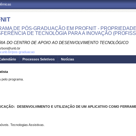
adêmicas
NIT
AMA DE PÓS-GRADUAÇÃO EM PROFNIT - PROPRIEDADE
FERÊNCIA DE TECNOLOGIA PARA A INOVAÇÃO (PROFISS
RIA DO CENTRO DE APOIO AO DESENVOLVIMENTO TECNOLÓGICO
rboni@unb.br
w.unb.br/pos-graduacao
Calendário
Processos Seletivos
Notícias
tista
pelo programa.
DUCAÇÃO
: DESENVOLVIMENTO E UTILIZAÇÃO DE UM APLICATIVO COMO FERRAM
óveis. Tecnologias Assistivas.