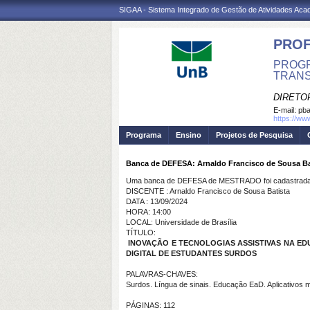
SIGAA - Sistema Integrado de Gestão de Atividades Ac
PROF
PROGR
TRANS
DIRETO
E-mail:
pba
https://ww
Programa
Ensino
Projetos de Pesquisa
Banca de DEFESA: Arnaldo Francisco de Sousa Ba
Uma banca de DEFESA de MESTRADO foi cadastrada 
DISCENTE : Arnaldo Francisco de Sousa Batista
DATA : 13/09/2024
HORA: 14:00
LOCAL: Universidade de Brasília
TÍTULO:
INOVAÇÃO E TECNOLOGIAS ASSISTIVAS NA E
DIGITAL DE ESTUDANTES SURDOS
PALAVRAS-CHAVES:
Surdos. Língua de sinais. Educação EaD. Aplicativos m
PÁGINAS: 112