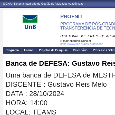
SIGAA - Sistema Integrado de Gestão de Atividades Acadêmicas
PROFNIT
PROGRAMA DE PÓS-GRADU
TRANSFERÊNCIA DE TECNO
DIRETORIA DO CENTRO DE APO
E-mail:
pbarboni@unb.br
https://www.unb.br/pos-graduacao
Programa
Ensino
Projetos de Pesquisa
Calendário
Processos Selet
Banca de DEFESA: Gustavo Rei
Uma banca de DEFESA de MESTRAD
DISCENTE : Gustavo Reis Melo
DATA : 28/10/2024
HORA: 14:00
LOCAL: TEAMS