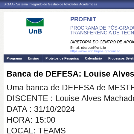
SIGAA - Sistema Integrado de Gestão de Atividades Acadêmicas
PROFNIT
PROGRAMA DE PÓS-GRADU
TRANSFERÊNCIA DE TECNO
DIRETORIA DO CENTRO DE APO
E-mail:
pbarboni@unb.br
https://www.unb.br/pos-graduacao
Programa
Ensino
Projetos de Pesquisa
Calendário
Processos Selet
Banca de DEFESA: Louise Alve
Uma banca de DEFESA de MESTRAD
DISCENTE : Louise Alves Machad
DATA : 31/10/2024
HORA: 15:00
LOCAL: TEAMS