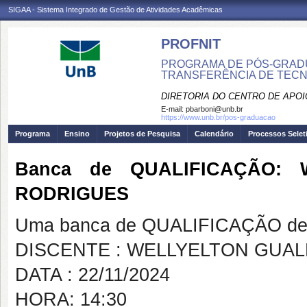
SIGAA - Sistema Integrado de Gestão de Atividades Acadêmicas
PROFNIT
PROGRAMA DE PÓS-GRADU
TRANSFERÊNCIA DE TECNO
DIRETORIA DO CENTRO DE APO
E-mail:
pbarboni@unb.br
https://www.unb.br/pos-graduacao
Programa
Ensino
Projetos de Pesquisa
Calendário
Processos Selet
Banca de QUALIFICAÇÃO:
RODRIGUES
Uma banca de QUALIFICAÇÃO de 
DISCENTE : WELLYELTON GUA
DATA : 22/11/2024
HORA: 14:30