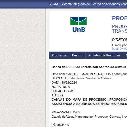
SIGAA - Sistema Integrado de Gestão de Atividades Ac
PROF
PROGR
TRANS
DIRETO
E-mail:
pba
https://ww
Programa
Ensino
Projetos de Pesquisa
Banca de DEFESA: Ildercleison Santos de Oliveira
Uma banca de DEFESA de MESTRADO foi cadastrada 
DISCENTE : Ildercleison Santos de Oliveira
DATA : 19/12/2024
HORA: 10:00
LOCAL: TEAMS
TÍTULO:
CANVAS DO MAPA DE PROCESSO: PROPOSIÇ
ASSISTÊNCIA À SAÚDE DOS SERVIDORES PÚBLIC
PALAVRAS-CHAVES:
Cadeia de Valor; Mapeamento; Processo; Canvas; In
PÁGINAS: 65