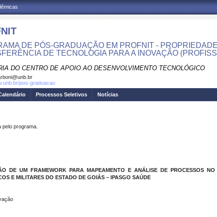
adêmicas
NIT
AMA DE PÓS-GRADUAÇÃO EM PROFNIT - PROPRIEDADE
FERÊNCIA DE TECNOLOGIA PARA A INOVAÇÃO (PROFISS
RIA DO CENTRO DE APOIO AO DESENVOLVIMENTO TECNOLÓGICO
rboni@unb.br
w.unb.br/pos-graduacao
Calendário
Processos Seletivos
Notícias
pelo programa.
ÃO DE UM FRAMEWORK PARA MAPEAMENTO E ANÁLISE DE PROCESSOS NO
OS E MILITARES DO ESTADO DE GOIÁS – IPASGO SAÚDE
ovação