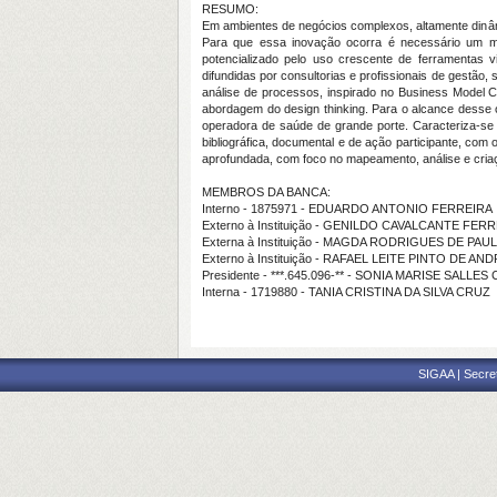
RESUMO:
Em ambientes de negócios complexos, altamente dinâm
Para que essa inovação ocorra é necessário um ma
potencializado pelo uso crescente de ferramentas 
difundidas por consultorias e profissionais de gestão
análise de processos, inspirado no Business Model 
abordagem do design thinking. Para o alcance desse
operadora de saúde de grande porte. Caracteriza-se c
bibliográfica, documental e de ação participante, co
aprofundada, com foco no mapeamento, análise e criaçã
MEMBROS DA BANCA:
Interno - 1875971 - EDUARDO ANTONIO FERREIRA
Externo à Instituição - GENILDO CAVALCANTE FER
Externa à Instituição - MAGDA RODRIGUES DE PA
Externo à Instituição - RAFAEL LEITE PINTO DE AN
Presidente - ***.645.096-** - SONIA MARISE SALLE
Interna - 1719880 - TANIA CRISTINA DA SILVA CRUZ
SIGAA | Secre