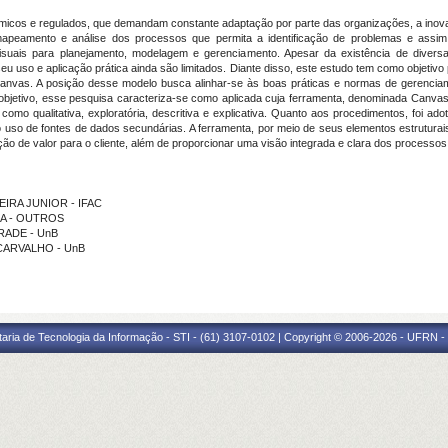
icos e regulados, que demandam constante adaptação por parte das organizações, a inov
peamento e análise dos processos que permita a identificação de problemas e assim,
visuais para planejamento, modelagem e gerenciamento. Apesar da existência de diversa
, seu uso e aplicação prática ainda são limitados. Diante disso, este estudo tem como objet
Canvas. A posição desse modelo busca alinhar-se às boas práticas e normas de gerencia
 objetivo, esse pesquisa caracteriza-se como aplicada cuja ferramenta, denominada Can
omo qualitativa, exploratória, descritiva e explicativa. Quanto aos procedimentos, foi ad
m o uso de fontes de dados secundárias. A ferramenta, por meio de seus elementos estrutura
o de valor para o cliente, além de proporcionar uma visão integrada e clara dos processos
REIRA JUNIOR - IFAC
ULA - OUTROS
DRADE - UnB
S CARVALHO - UnB
taria de Tecnologia da Informação - STI - (61) 3107-0102 | Copyright © 2006-2026 - UFRN -