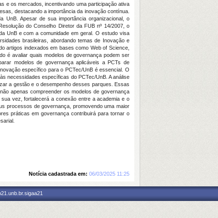
s e os mercados, incentivando uma participação ativa
sas, destacando a importância da inovação contínua.
da UnB. Apesar de sua importância organizacional, o
 Resolução do Conselho Diretor da FUB nº 14/2007, o
o da UnB e com a comunidade em geral. O estudo visa
rsidades brasileiras, abordando temas de Inovação e
uindo artigos indexados em bases como Web of Science,
studo é avaliar quais modelos de governança podem ser
omparar modelos de governança aplicáveis a PCTs de
Inovação específico para o PCTec/UnB é essencial. O
 às necessidades específicas do PCTec/UnB. A análise
mizar a gestão e o desempenho desses parques. Essas
a não apenas compreender os modelos de governança
r sua vez, fortalecerá a conexão entre a academia e o
r seus processos de governança, promovendo uma maior
ores práticas em governança contribuirá para tornar o
arial.
Notícia cadastrada em:
06/03/2025 11:25
p21.unb.br.sigaa21