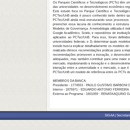
Os Parques Científicos e Tecnológicos (PCTs) têm um
das universidades no desenvolvimento econômico reg
Este estudo foca no Parque Científico e Tecnológic
PCTec/UnB ainda é pouco conhecido tanto dentro qua
PCTec/UnB ainda está estruturando seus processos i
preencher essa lacuna de conhecimento e estrutura.
Modelos de Governança. A metodologia utilizada é ind
Google Acadêmico, Scielo, e repositórios de institui
aplicados ao PCTec/UnB. Para isso, foram definido
universidades federais; e 3) determinar quais mode
estudo busca explicar detalhadamente os modelos de 
realizada oferece recomendações práticas para a im
recomendações promovem a inovação, o desenvolvim
adequados, mas também contribuir para uma maior efic
mercado, impulsionando a inovação e o desenvolvimen
interação entre a universidade e o mercado, o que é 
PCTec/UnB um modelo de referência entre os PCTs das
MEMBROS DA BANCA:
Presidente - 1774553 - PAULO GUSTAVO BARBON
Interno - 1875971 - EDUARDO ANTONIO FERREIRA
Externa ao Programa - 1601059 - RENATA AQUINO DA
SIGAA | Secretari