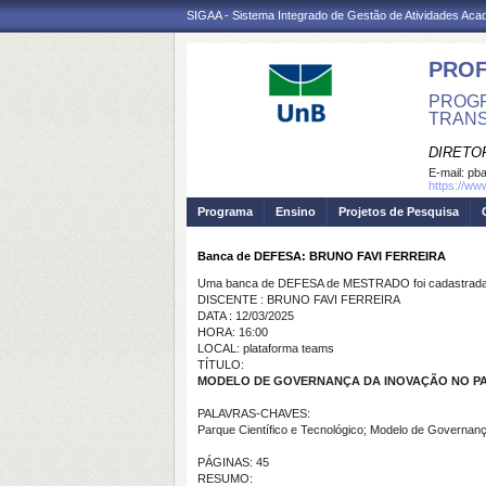
SIGAA - Sistema Integrado de Gestão de Atividades Ac
PROF
PROGR
TRANS
DIRETO
E-mail:
pba
https://ww
Programa
Ensino
Projetos de Pesquisa
Banca de DEFESA: BRUNO FAVI FERREIRA
Uma banca de DEFESA de MESTRADO foi cadastrada 
DISCENTE : BRUNO FAVI FERREIRA
DATA : 12/03/2025
HORA: 16:00
LOCAL: plataforma teams
TÍTULO:
MODELO DE GOVERNANÇA DA INOVAÇÃO NO PAR
PALAVRAS-CHAVES:
Parque Científico e Tecnológico; Modelo de Governanç
PÁGINAS: 45
RESUMO: