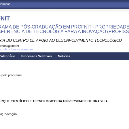
adêmicas
NIT
AMA DE PÓS-GRADUAÇÃO EM PROFNIT - PROPRIEDADE
FERÊNCIA DE TECNOLOGIA PARA A INOVAÇÃO (PROFISS
RIA DO CENTRO DE APOIO AO DESENVOLVIMENTO TECNOLÓGICO
rboni@unb.br
w.unb.br/pos-graduacao
Calendário
Processos Seletivos
Notícias
pelo programa.
QUE CIENTÍFICO E TECNOLÓGICO DA UNIVERSIDADE DE BRASÍLIA
a; Inovação.