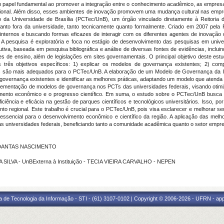
 papel fundamental ao promover a integração entre o conhecimento acadêmico, as empresa
ional. Além disso, esses ambientes de inovação promovem uma mudança cultural nas empre
o da Universidade de Brasília (PCTec/UnB), um órgão vinculado diretamente à Reitoria 
nto fora da universidade, tanto tecnicamente quanto formalmente. Criado em 2007 pela
nternos e buscando formas eficazes de interagir com os diferentes agentes de inovaçã
 A pesquisa é exploratória e foca no estágio de desenvolvimento das pesquisas em unive
utiva, baseada em pesquisa bibliográfica e análise de diversas fontes de evidências, incl
ções de ensino, além de legislações em sites governamentais. O principal objetivo deste e
s três objetivos específicos: 1) explicar os modelos de governança existentes; 2) c
los são mais adequados para o PCTec/UnB. A elaboração de um Modelo de Governança da 
governança existentes e identificar as melhores práticas, adaptando um modelo que atenda
plementação de modelos de governança nos PCTs das universidades federais, visando oti
ento econômico e o progresso científico. Em suma, o estudo sobre o PCTec/UnB busc
iência e eficácia na gestão de parques científicos e tecnológicos universitários. Isso, po
to regional. Este trabalho é crucial para o PCTec/UnB, pois visa esclarecer e melhora
essencial para o desenvolvimento econômico e científico da região. A aplicação das melh
 universidades federais, beneficiando tanto a comunidade acadêmica quanto o setor empres
I DANTAS NASCIMENTO
 SILVA - UnBExterna à Instituição - TECIA VIEIRA CARVALHO - NEPEN
a de Tecnologia da Informação - STI - (61) 3107-0102 | Copyright © 2006-2026 - UFRN - ap