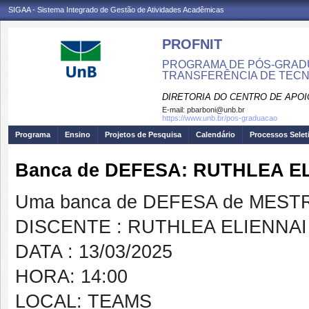
SIGAA - Sistema Integrado de Gestão de Atividades Acadêmicas
PROFNIT
PROGRAMA DE PÓS-GRADU
TRANSFERÊNCIA DE TECNO
DIRETORIA DO CENTRO DE APO
E-mail:
pbarboni@unb.br
https://www.unb.br/pos-graduacao
Programa
Ensino
Projetos de Pesquisa
Calendário
Processos Selet
Banca de DEFESA: RUTHLEA E
Uma banca de DEFESA de MESTRAD
DISCENTE : RUTHLEA ELIENNA
DATA : 13/03/2025
HORA: 14:00
LOCAL: TEAMS