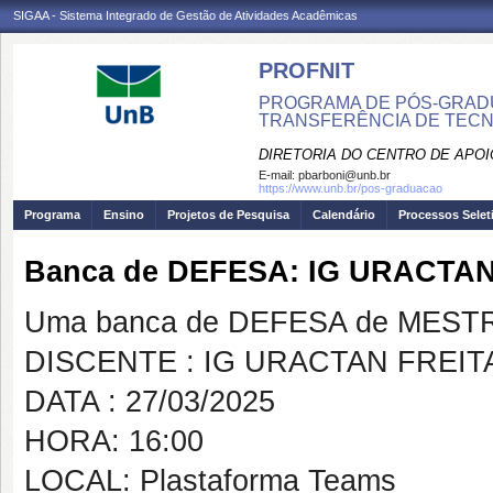
SIGAA - Sistema Integrado de Gestão de Atividades Acadêmicas
PROFNIT
PROGRAMA DE PÓS-GRADU
TRANSFERÊNCIA DE TECNO
DIRETORIA DO CENTRO DE APO
E-mail:
pbarboni@unb.br
https://www.unb.br/pos-graduacao
Programa
Ensino
Projetos de Pesquisa
Calendário
Processos Selet
Banca de DEFESA: IG URACTA
Uma banca de DEFESA de MESTRAD
DISCENTE : IG URACTAN FREI
DATA : 27/03/2025
HORA: 16:00
LOCAL: Plastaforma Teams