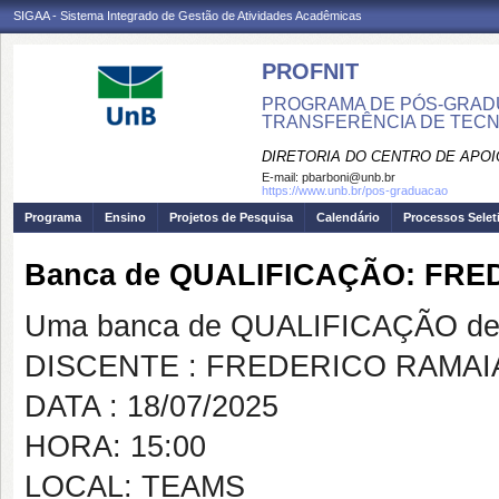
SIGAA - Sistema Integrado de Gestão de Atividades Acadêmicas
PROFNIT
PROGRAMA DE PÓS-GRADU
TRANSFERÊNCIA DE TECNO
DIRETORIA DO CENTRO DE APO
E-mail:
pbarboni@unb.br
https://www.unb.br/pos-graduacao
Programa
Ensino
Projetos de Pesquisa
Calendário
Processos Selet
Banca de QUALIFICAÇÃO: FR
Uma banca de QUALIFICAÇÃO de 
DISCENTE : FREDERICO RAMA
DATA : 18/07/2025
HORA: 15:00
LOCAL: TEAMS