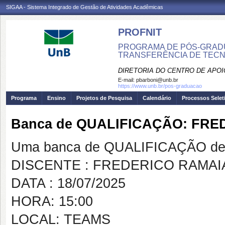
SIGAA - Sistema Integrado de Gestão de Atividades Acadêmicas
PROFNIT
PROGRAMA DE PÓS-GRADU
TRANSFERÊNCIA DE TECNO
DIRETORIA DO CENTRO DE APO
E-mail:
pbarboni@unb.br
https://www.unb.br/pos-graduacao
Programa
Ensino
Projetos de Pesquisa
Calendário
Processos Selet
Banca de QUALIFICAÇÃO: FR
Uma banca de QUALIFICAÇÃO de 
DISCENTE : FREDERICO RAMA
DATA : 18/07/2025
HORA: 15:00
LOCAL: TEAMS