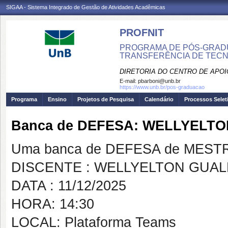
SIGAA - Sistema Integrado de Gestão de Atividades Acadêmicas
PROFNIT
PROGRAMA DE PÓS-GRADU
TRANSFERÊNCIA DE TECNO
DIRETORIA DO CENTRO DE APO
E-mail:
pbarboni@unb.br
https://www.unb.br/pos-graduacao
Programa
Ensino
Projetos de Pesquisa
Calendário
Processos Selet
Banca de DEFESA: WELLYELT
Uma banca de DEFESA de MESTRAD
DISCENTE : WELLYELTON GUA
DATA : 11/12/2025
HORA: 14:30
LOCAL: Plataforma Teams